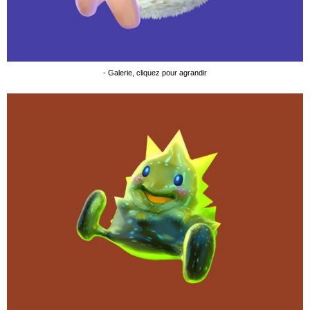
- Galerie, cliquez pour agrandir