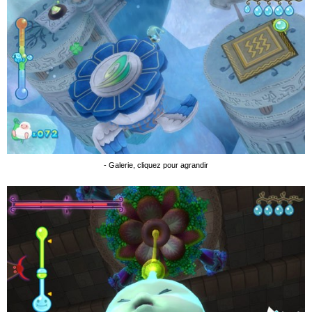
- Galerie, cliquez pour agrandir