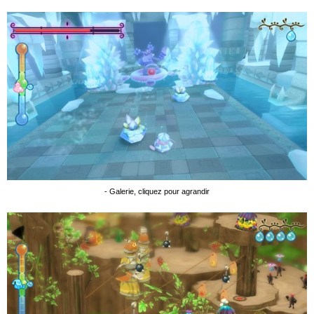
- Galerie, cliquez pour agrandir