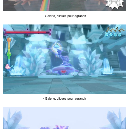
- Galerie, cliquez pour agrandir
- Galerie, cliquez pour agrandir