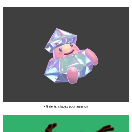
- Galerie, cliquez pour agrandir