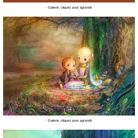
- Galerie, cliquez pour agrandir
- Galerie, cliquez pour agrandir