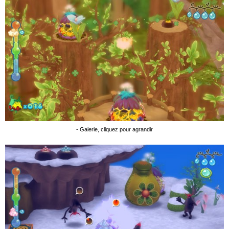
- Galerie, cliquez pour agrandir