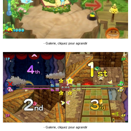
- Galerie, cliquez pour agrandir
- Galerie, cliquez pour agrandir