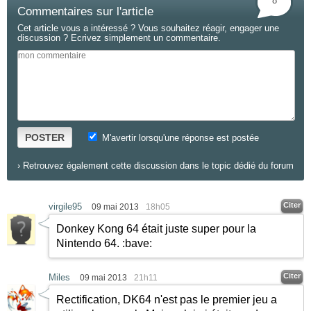
8
Commentaires sur l'article
Cet article vous a intéressé ? Vous souhaitez réagir, engager une
discussion ? Ecrivez simplement un commentaire.
POSTER
M'avertir lorsqu'une réponse est postée
›
Retrouvez également cette discussion dans le topic dédié du forum
Citer
virgile95
09 mai 2013
18h05
Donkey Kong 64 était juste super pour la
Nintendo 64. :bave:
Citer
Miles
09 mai 2013
21h11
Rectification, DK64 n'est pas le premier jeu a