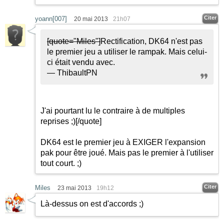
Citer
yoann[007]
20 mai 2013
21h07
[quote="Miles"]
Rectification, DK64 n'est pas
le premier jeu a utiliser le rampak. Mais celui-
ci était vendu avec.
— ThibaultPN
J'ai pourtant lu le contraire à de multiples
reprises
;)
[/quote]
DK64 est le premier jeu à EXIGER l'expansion
pak pour être joué. Mais pas le premier à l'utiliser
tout court.
;)
Citer
Miles
23 mai 2013
19h12
Là-dessus on est d'accords
;)