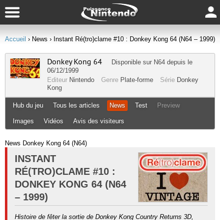
Accueil
› News
› Instant Ré(tro)clame #10 : Donkey Kong 64 (N64 – 1999)
Donkey Kong 64
Disponible sur
N64
depuis le
06/12/1999
Editeur
Nintendo
Genre
Plate-forme
Série
Donkey
Kong
Hub du jeu
Tous les articles
News
Test
Preview
Images
Vidéos
Avis des visiteurs
News Donkey Kong 64 (N64)
INSTANT
RÉ(TRO)CLAME #10 :
DONKEY KONG 64 (N64
– 1999)
Histoire de fêter la sortie de Donkey Kong Country Returns 3D,