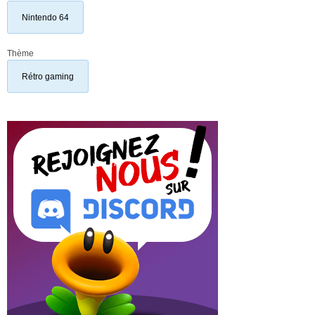
Nintendo 64
Thème
Rétro gaming