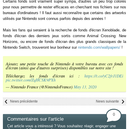
Certains fonds sont vraiment super sympa, d'autres un peu trop colorés
pour nous permettre de rester efficaces en cherchant nos fichiers sur nos
bureaux d'ordinateurs ! Il faut aussi reconnaître que certains des artworks
utilisés par Nintendo sont connus parfois depuis des années !
Mais les fans qui seraient à la recherche de fonds d'écran Xenoblade, de
fonds d'écran des derniers jeux sortis comme Animal Crossing: New
Horizons, ou encore de fonds d'écran des plus grands classiques de la
Nintendo Switch, trouveront leur bonheur sur
nintendo.com/wallpapers/
!
Ajoutez une petite touche de Nintendo à votre bureau avec ces fonds
d'écran (ainsi que d'autres surprises) disponibles sur notre site !
Téléchargez les fonds d'écran ici :
https://t.co/yC2frJ1DEi
pic.twitter.com/ZqHCSK9PXh
— Nintendo France (@NintendoFrance)
May 13, 2020
News précédente
News suivante
0
Commentaires sur l'article
Cet article vous a intéressé ? Vous souhaitez réagir, engager une