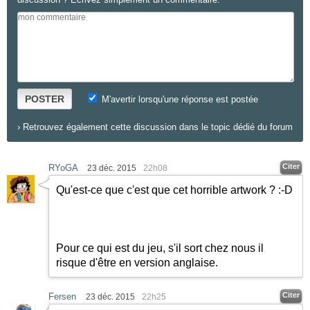
POSTER
M'avertir lorsqu'une réponse est postée
›
Retrouvez également cette discussion dans le topic dédié du forum
Citer
RYoGA
23 déc. 2015
22h08
Qu'est-ce que c'est que cet horrible artwork ?
:-D
Pour ce qui est du jeu, s'il sort chez nous il
risque d'être en version anglaise.
Citer
Fersen
23 déc. 2015
22h25