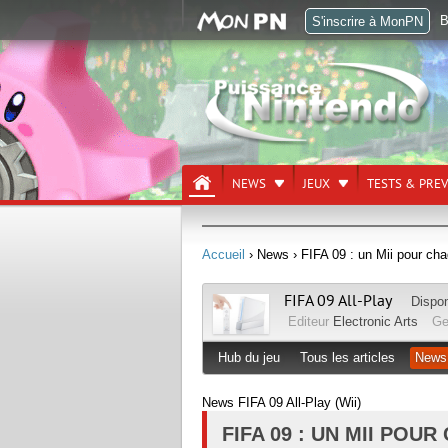
B
S'inscrire à MonPN
NEWS
JEUX
TESTS & PRE
Accueil
› News
› FIFA 09 : un Mii pour cha
FIFA 09 All-Play
Dispon
Editeur
Electronic Arts
Ge
Hub du jeu
Tous les articles
News
News FIFA 09 All-Play (Wii)
FIFA 09 : UN MII POU