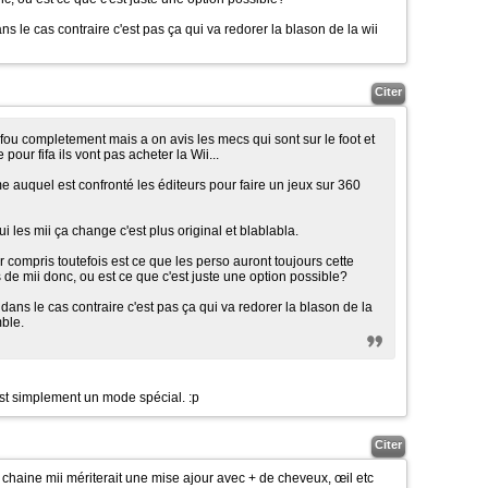
ans le cas contraire c'est pas ça qui va redorer la blason de la wii
Citer
 fou completement mais a on avis les mecs qui sont sur le foot et
pour fifa ils vont pas acheter la Wii...
e auquel est confronté les éditeurs pour faire un jeux sur 360
i les mii ça change c'est plus original et blablabla.
ir compris toutefois est ce que les perso auront toujours cette
de mii donc, ou est ce que c'est juste une option possible?
 dans le cas contraire c'est pas ça qui va redorer la blason de la
mble.
est simplement un mode spécial. :p
Citer
chaine mii mériterait une mise ajour avec + de cheveux, œil etc