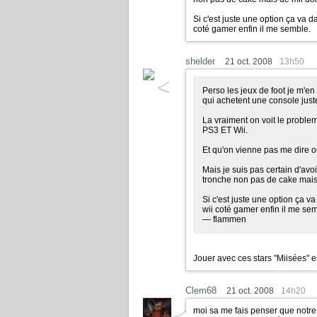
Si c'est juste une option ça va d
coté gamer enfin il me semble.
shelder
21 oct. 2008
13h50
Perso les jeux de foot je m'en
qui achetent une console juste 
La vraiment on voit le problem
PS3 ET Wii.
Et qu'on vienne pas me dire ou
Mais je suis pas certain d'avo
tronche non pas de cake mais 
Si c'est juste une option ça va
wii coté gamer enfin il me se
— flammen
Jouer avec ces stars "Miisées" 
Clem68
21 oct. 2008
14h20
moi sa me fais penser que notre 