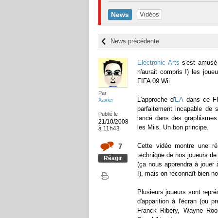
News
Vidéos
News précédente
Electronic Arts
s'est amusé à
n'aurait compris !) les jou
FIFA 09 Wii.
Par
L'approche d'
EA
dans ce FIF
Xavier
parfaitement incapable de 
Publié le
lancé dans des graphismes t
21/10/2008
les Miis. Un bon principe.
à 11h43
7
Cette vidéo montre une réa
technique de nos joueurs de 
Réagir
(ça nous apprendra à jouer 
!), mais on reconnaît bien no
Plusieurs joueurs sont repré
d'apparition à l'écran (ou 
Franck Ribéry, Wayne Roon