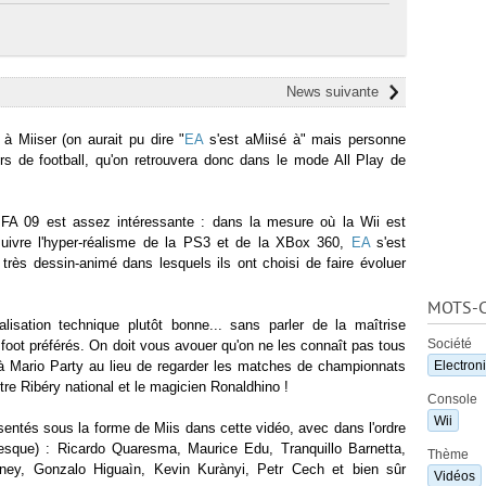
News suivante
 Miiser (on aurait pu dire "
EA
s'est aMiisé à" mais personne
eurs de football, qu'on retrouvera donc dans le mode All Play de
A 09 est assez intéressante : dans la mesure où la Wii est
suivre l'hyper-réalisme de la PS3 et de la XBox 360,
EA
s'est
rès dessin-animé dans lesquels ils ont choisi de faire évoluer
MOTS-C
lisation technique plutôt bonne... sans parler de la maîtrise
Société
foot préférés. On doit vous avouer qu'on ne les connaît pas tous
à Mario Party au lieu de regarder les matches de championnats
Electroni
tre Ribéry national et le magicien Ronaldhino !
Console
Wii
sentés sous la forme de Miis dans cette vidéo, avec dans l'ordre
presque) : Ricardo Quaresma, Maurice Edu, Tranquillo Barnetta,
Thème
ey, Gonzalo Higuaìn, Kevin Kurànyi, Petr Cech et bien sûr
Vidéos