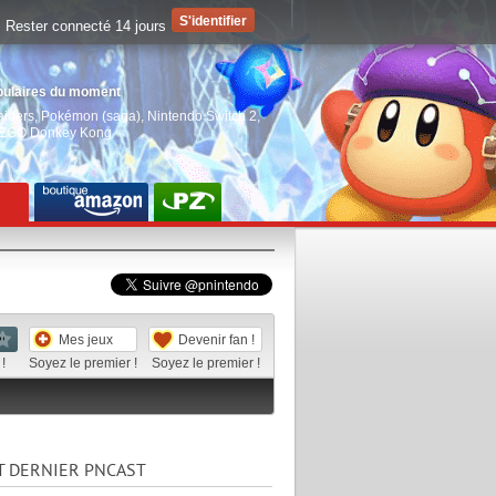
Rester connecté 14 jours
pulaires du moment
aiders
,
Pokémon (saga)
,
Nintendo Switch 2
,
EGO Donkey Kong
Mes jeux
Devenir fan !
!
Soyez le premier !
Soyez le premier !
T DERNIER PNCAST