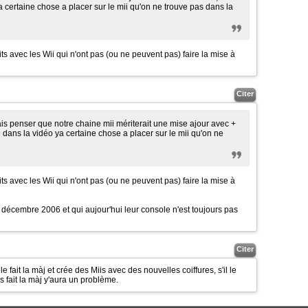
 certaine chose a placer sur le mii qu'on ne trouve pas dans la
its avec les Wii qui n'ont pas (ou ne peuvent pas) faire la mise à
Citer
is penser que notre chaine mii mériterait une mise ajour avec +
 dans la vidéo ya certaine chose a placer sur le mii qu'on ne
its avec les Wii qui n'ont pas (ou ne peuvent pas) faire la mise à
8 décembre 2006 et qui aujour'hui leur console n'est toujours pas
Citer
e fait la màj et crée des Miis avec des nouvelles coiffures, s'il le
s fait la màj y'aura un problème.