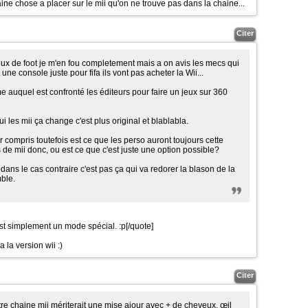
ine chose a placer sur le mii qu'on ne trouve pas dans la chaine...
Citer
eux de foot je m'en fou completement mais a on avis les mecs qui
 une console juste pour fifa ils vont pas acheter la Wii...
e auquel est confronté les éditeurs pour faire un jeux sur 360
i les mii ça change c'est plus original et blablabla.
ir compris toutefois est ce que les perso auront toujours cette
de mii donc, ou est ce que c'est juste une option possible?
 dans le cas contraire c'est pas ça qui va redorer la blason de la
mble.
est simplement un mode spécial. :p
[/quote]
'a la version wii
:)
Citer
re chaine mii mériterait une mise ajour avec + de cheveux, œil