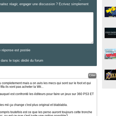
haitez réagir, engager une discussion ? Ecrivez simplement
e réponse est postée
dans le topic dédié du forum
Citer
ou completement mais a on avis les mecs qui sont sur le foot et qui
fa ils vont pas acheter la Wii...
auquel est confronté les éditeurs pour faire un jeux sur 360 PS3 ET
es mii ça change c'est plus original et blablabla.
compris toutefois est ce que les perso auront toujours cette tronche
, ou est ce que c'est juste une option possible?