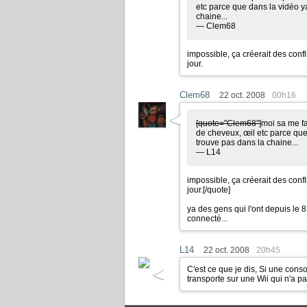
etc parce que dans la vidéo ya
chaine...
— Clem68
impossible, ça créerait des confl
jour.
Clem68
22 oct. 2008
00h16
[quote="Clem68"]
moi sa me fa
de cheveux, œil etc parce que
trouve pas dans la chaine...
— L14
impossible, ça créerait des confl
jour.
[/quote]
ya des gens qui l'ont depuis le 
connecté...
L14
22 oct. 2008
20h45
C'est ce que je dis, Si une consol
transporte sur une Wii qui n'a pa