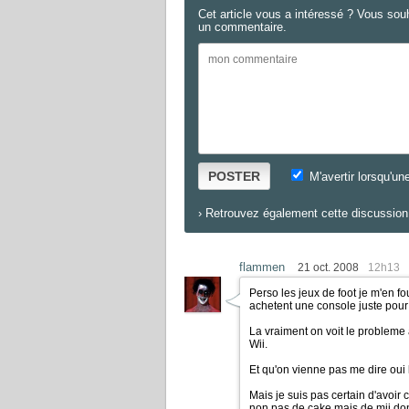
Cet article vous a intéressé ? Vous sou
un commentaire.
POSTER
M'avertir lorsqu'un
›
Retrouvez également cette discussion 
flammen
21 oct. 2008
12h13
Perso les jeux de foot je m'en f
achetent une console juste pour fi
La vraiment on voit le probleme 
Wii.
Et qu'on vienne pas me dire oui l
Mais je suis pas certain d'avoir 
non pas de cake mais de mii donc