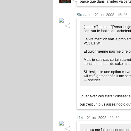
parce que dans la vidéo ya certa
Skedark
21 oct. 2008
15h26
[quote="flammen"]
Perso les j
sont sur le foot et qui achetent
La vraiment on voit le problem
PS3 ET Wii.
Et qu'on vienne pas me dire ou
Mais je suis pas certain d'avo
tronche non pas de cake mais 
Si c'est juste une option ça va
wii coté gamer enfin il me se
— shelder
Jouer avec ces stars "Miisées" 
oui c'est un plus assez rigolo qu
L14
21 oct. 2008
22h50
moi sa me fais penser que not