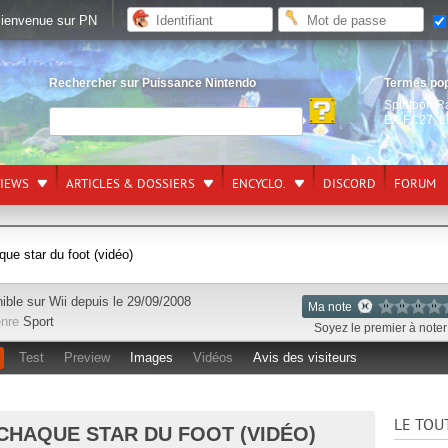
ienvenue sur PN
Rechercher sur Puissance Nintendo
Termes po
Splatoon R
EA FC27
,
L
VIEWS
ARTICLES & DOSSIERS
ENCYCLO.
DISCORD
FORUM
que star du foot (vidéo)
ible sur
Wii
depuis le 29/09/2008
Ma note
nre
Sport
Soyez le premier à noter 
Test
Preview
Images
Vidéos
Avis des visiteurs
LE TOU
R CHAQUE STAR DU FOOT (VIDÉO)