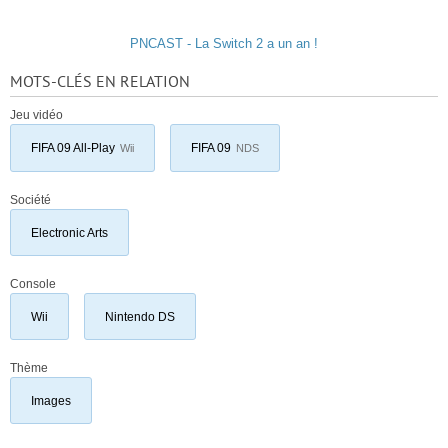
PNCAST - La Switch 2 a un an !
MOTS-CLÉS EN RELATION
Jeu vidéo
FIFA 09 All-Play
FIFA 09
Wii
NDS
Société
Electronic Arts
Console
Wii
Nintendo DS
Thème
Images