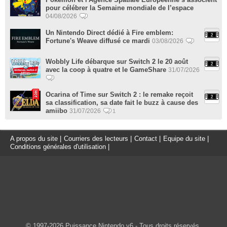
pour célébrer la Semaine mondiale de l’espace
04/08/2026
Un Nintendo Direct dédié à Fire emblem:
Fortune's Weave diffusé ce mardi
03/08/2026
Wobbly Life débarque sur Switch 2 le 20 août
avec la coop à quatre et le GameShare
31/07/2026
Ocarina of Time sur Switch 2 : le remake reçoit
sa classification, sa date fait le buzz à cause des
amiibo
31/07/2026
1
A propos du site
|
Courriers des lecteurs
|
Contact
|
Equipe du site
|
Conditions générales d'utilisation
|
© 1997-2026 Puissance Nintendo v6 - Tous droits réservés.