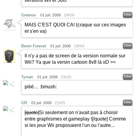
versions Wii et 360!
Citer
Greenox
01 juil. 2008
18h58
MAIS C'EST QUOI CA! (craque sur ces images
et s'en va)
Citer
Beren Forever
01 juil. 2008
19h04
Il n'y a pas de screen de la version normale sur
Wii? Ya que la versin cartoon 8v8 là xD ><
Citer
Tyman
01 juil. 2008
23h26
pitié…
:bmush:
Citer
GR
02 juil. 2008
21h55
[quote]
Si seulement on n'avait pas à choisir
entre graphismes et gameplay !
[/quote]
Comme
si les jeux Wii proposaient l'un ou l'autre...