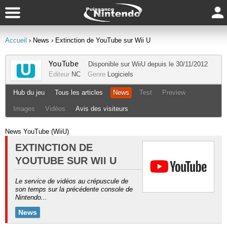
Accueil
› News
› Extinction de YouTube sur Wii U
YouTube
Disponible sur
WiiU
depuis le 30/11/2012
Editeur
NC
Genre
Logiciels
Hub du jeu
Tous les articles
News
Test
Preview
Images
Vidéos
Avis des visiteurs
News YouTube (WiiU)
EXTINCTION DE
YOUTUBE SUR WII U
Le service de vidéos au crépuscule de
son temps sur la précédente console de
Nintendo...
News