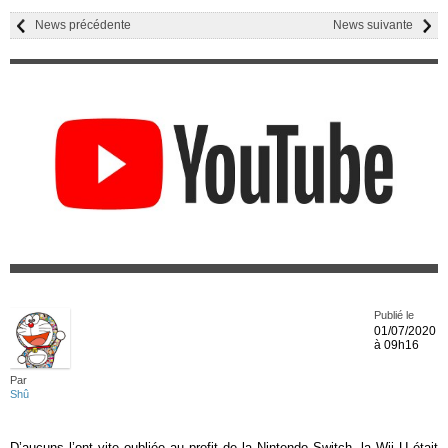
News précédente
News suivante
Publié le
01/07/2020
à 09h16
Par
Shû
D’aucuns l’ont vite oubliée au profit de la Nintendo Switch, la Wii U était