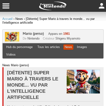
Accueil
› News
› [Détente] Super Mario à travers le monde... vu par
l'intelligence artificielle
Mario (perso)
Apparu en
1981
De
Nintendo
Créateur
Shigeru Miyamoto
Hub du personnage
Tous les articles
News
Images
Vidéos
News Mario (perso)
[DÉTENTE] SUPER
MARIO À TRAVERS LE
MONDE... VU PAR
L'INTELLIGENCE
ARTIFICIELLE