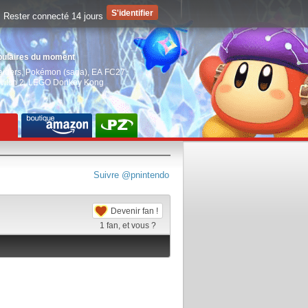
Rester connecté 14 jours
pulaires du moment
aiders
,
Pokémon (saga)
,
EA FC27
,
witch 2
,
LEGO Donkey Kong
Suivre @pnintendo
Devenir fan !
1
fan, et vous ?