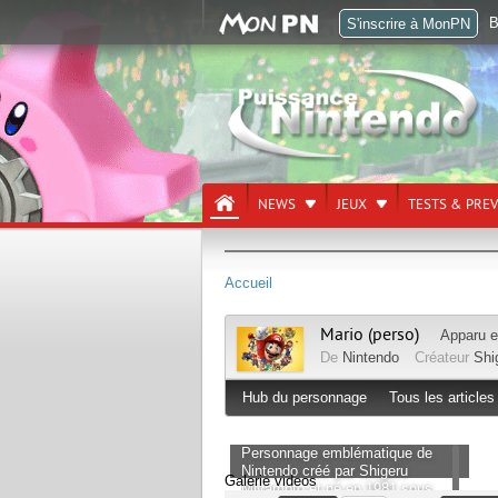
B
S'inscrire à MonPN
NEWS
JEUX
TESTS & PRE
Accueil
Mario (perso)
Apparu 
De
Nintendo
Créateur
Shi
Hub du personnage
Tous les articles
Personnage emblématique de
Nintendo créé par Shigeru
Galerie videos
Miyamoto et né en 1981 sous