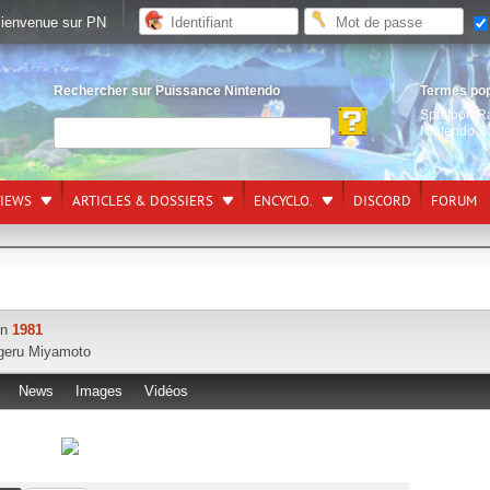
ienvenue sur PN
Rechercher sur Puissance Nintendo
Termes po
Splatoon R
Nintendo S
VIEWS
ARTICLES & DOSSIERS
ENCYCLO.
DISCORD
FORUM
en
1981
geru Miyamoto
News
Images
Vidéos