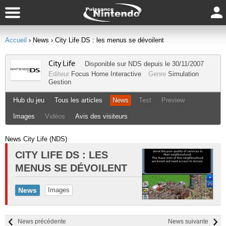
Accueil
› News
› City Life DS : les menus se dévoilent
City Life
Disponible sur
NDS
depuis le 30/11/2007
Editeur
Focus Home Interactive
Genre
Simulation
Gestion
Hub du jeu
Tous les articles
News
Test
Preview
Images
Vidéos
Avis des visiteurs
News City Life (NDS)
CITY LIFE DS : LES
MENUS SE DÉVOILENT
News
Images
News précédente
News suivante