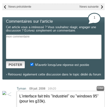
News précédente
News suivante
1
Commentaires sur l'article
Cet article vous a intéressé ? Vous souhaitez réagir, engager une
discussion ? Ecrivez simplement un commentaire.
POSTER
M'avertir lorsqu'une réponse est postée
›
Retrouvez également cette discussion dans le topic dédié du forum
Citer
Tyman
09 juil. 2008
16h20
L'interface fait très "Industriel" ou "windows 95"
(pour les g33k).