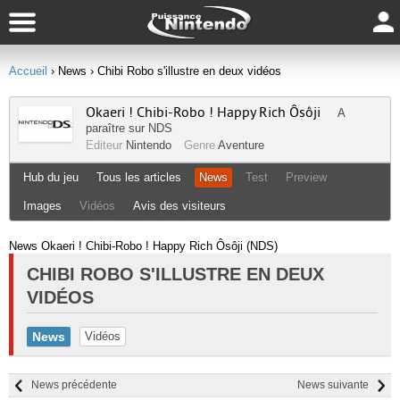
Accueil
› News
› Chibi Robo s'illustre en deux vidéos
Okaeri ! Chibi-Robo ! Happy Rich Ôsôji
A
paraître sur
NDS
Editeur
Nintendo
Genre
Aventure
Hub du jeu
Tous les articles
News
Test
Preview
Images
Vidéos
Avis des visiteurs
News Okaeri ! Chibi-Robo ! Happy Rich Ôsôji (NDS)
CHIBI ROBO S'ILLUSTRE EN DEUX
VIDÉOS
News
Vidéos
News précédente
News suivante