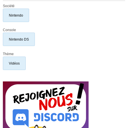
Société
Nintendo
Console
Nintendo DS
Thème
Vidéos