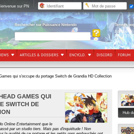
ienvenue sur PN
Rechercher sur Puissance Nintendo
Termes po
Splatoon R
EA FC27
,
L
VIEWS
ARTICLES & DOSSIERS
ENCYCLO.
DISCORD
FORUM
 Games qui s'occupe du portage Switch de Grandia HD Collection
KHEAD GAMES QUI
E SWITCH DE
ION
Hub du
Ho Online Entertainment que le
assé par un studio tiers. Mais pas d'inquiétude ! Non
ur la qualité de ce portage et les petits gars embauchés ont