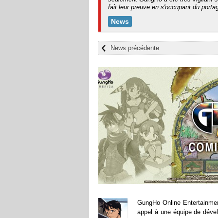
fait leur preuve en s'occupant du port
News
News précédente
GungHo Online Entertainment
appel à une équipe de déve