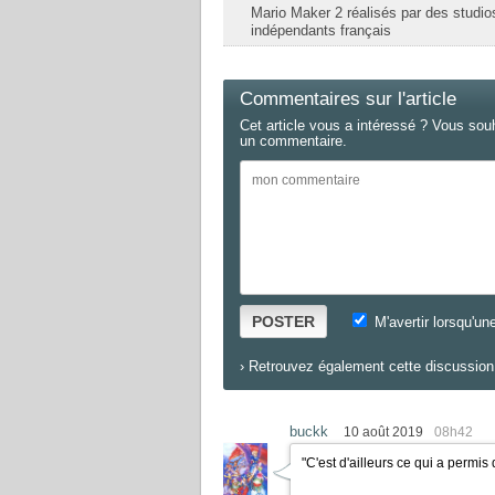
Mario Maker 2 réalisés par des studio
indépendants français
Commentaires sur l'article
Cet article vous a intéressé ? Vous sou
un commentaire.
POSTER
M'avertir lorsqu'un
›
Retrouvez également cette discussion 
buckk
10 août 2019
08h42
"C'est d'ailleurs ce qui a permis