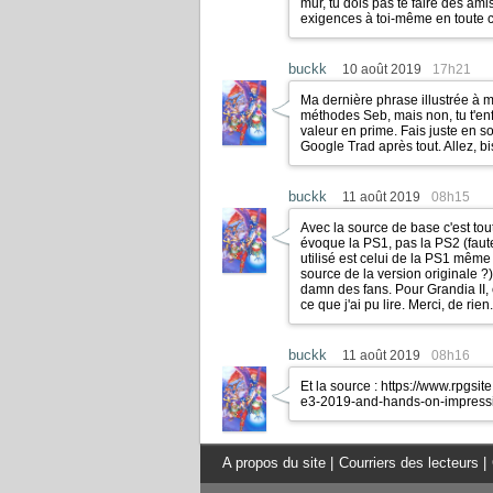
mur, tu dois pas te faire des am
exigences à toi-même en toute c
buckk
10 août 2019
17h21
Ma dernière phrase illustrée à m
méthodes Seb, mais non, tu t'e
valeur en prime. Fais juste en s
Google Trad après tout. Allez, bi
buckk
11 août 2019
08h15
Avec la source de base c'est tou
évoque la PS1, pas la PS2 (faute
utilisé est celui de la PS1 même
source de la version originale ?
damn des fans. Pour Grandia II, 
ce que j'ai pu lire. Merci, de rien.
buckk
11 août 2019
08h16
Et la source :
https://www.rpgsit
e3-2019-and-hands-on-impress
A propos du site
|
Courriers des lecteurs
|