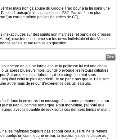
érifier mais non ça abuse du Google Trad pour à la fin sortir une
 Pas du 1 puisqu'il n'est pas sorti sur PS2. Pas du 2 non plus
aturne"(on corrige même pas les boulettes de GT).
 inexactitudes sur des sujets non maîtrisés (et parfois de grosses
 Mario), exactement comme sur les news Indivisible et des Visual
mmence sans aucune remise en question.
Citer
est encore en pleine forme et que la politesse lui est une chose
 plus après plusieurs mois. GungHo évoque les retours critiques
opus Saturn (ok le smartphone qui te change ton mot sans
es) était celui le plus apprécié. Je ne parle pas que le 1 est sorti
 une autre mais de retour d'expérience des utilisateurs.
pas écrit donc tu enverras ton message à la bonne personne et pour
ar je n'ai rien lu comme remarque. Pour Indivisible, j'ai noté que
diegogo avec la quantité de jeux sortis ces derniers temps et étant
tu ne les maîtrises toujours pas et pour cela aussi tu ne te remets
ue quelqu'un commet une erreur, ta réaction est de le clouer au