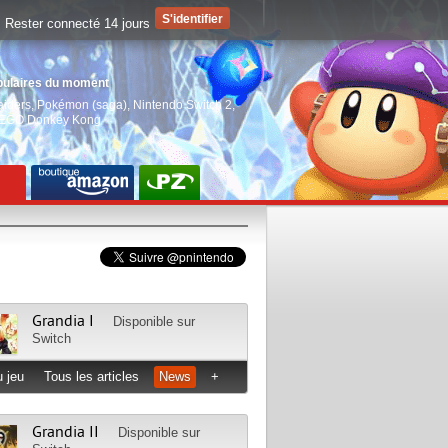
Rester connecté 14 jours
pulaires du moment
aiders
,
Pokémon (saga)
,
Nintendo Switch 2
,
EGO Donkey Kong
Grandia I
Disponible sur
Switch
 jeu
Tous les articles
News
+
Grandia II
Disponible sur