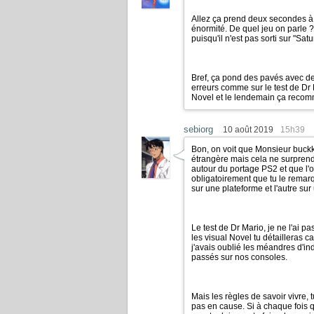
Allez ça prend deux secondes à v
énormité. De quel jeu on parle ?
puisqu'il n'est pas sorti sur "S
Bref, ça pond des pavés avec des
erreurs comme sur le test de Dr
Novel et le lendemain ça reco
sebiorg
10 août 2019
15h39
Bon, on voit que Monsieur buckk 
étrangère mais cela ne surprend
autour du portage PS2 et que l'
obligatoirement que tu le remarqu
sur une plateforme et l'autre sur
Le test de Dr Mario, je ne l'ai 
les visual Novel tu détailleras c
j'avais oublié les méandres d'in
passés sur nos consoles.
Mais les règles de savoir vivre, 
pas en cause. Si à chaque fois q