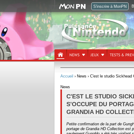
B
S'inscrire à MonPN
NEWS
JEUX
TESTS & PRE
Accueil
› News
› C'est le studio Sickhead
News
C'EST LE STUDIO SIC
S'OCCUPE DU PORTAG
GRANDIA HD COLLECT
Petite confirmation de la part de Gung
portage de Grandia HD Collection est p
seulement GungHo a été très vigilant s