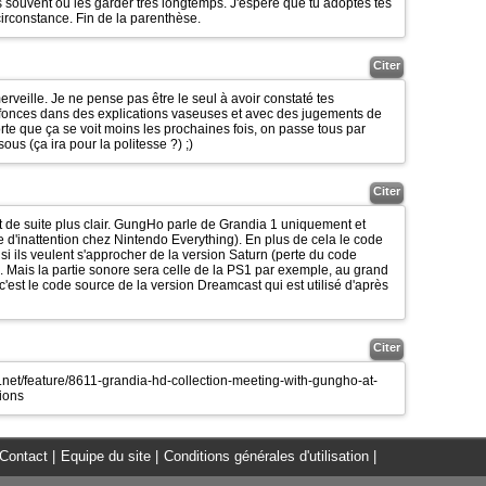
is souvent ou les garder très longtemps. J'espère que tu adoptes tes
irconstance. Fin de la parenthèse.
Citer
erveille. Je ne pense pas être le seul à avoir constaté tes
nfonces dans des explications vaseuses et avec des jugements de
orte que ça se voit moins les prochaines fois, on passe tous par
sous (ça ira pour la politesse ?)
;)
Citer
t de suite plus clair. GungHo parle de Grandia 1 uniquement et
 d'inattention chez Nintendo Everything). En plus de cela le code
 si ils veulent s'approcher de la version Saturn (perte du code
). Mais la partie sonore sera celle de la PS1 par exemple, au grand
c'est le code source de la version Dreamcast qui est utilisé d'après
Citer
e.net/feature/8611-grandia-hd-collection-meeting-with-gungho-at-
ions
Contact
|
Equipe du site
|
Conditions générales d'utilisation
|