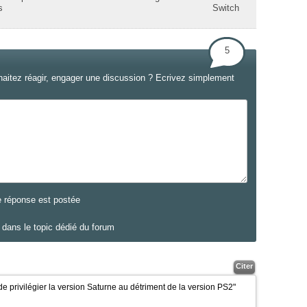
s
Switch
5
haitez réagir, engager une discussion ? Ecrivez simplement
e réponse est postée
dans le topic dédié du forum
Citer
 de privilégier la version Saturne au détriment de la version PS2"