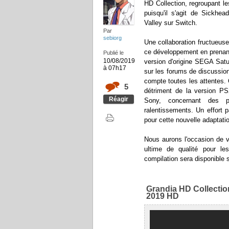
HD Collection, regroupant le
puisqu'il s'agit de Sickh
Valley sur Switch.
Par
sebiorg
Une collaboration fructueus
ce développement en prenant
Publié le
10/08/2019
version d'origine SEGA Satu
à 07h17
sur les forums de discussio
compte toutes les attentes. C
5
détriment de la version PS
Réagir
Sony, concernant des p
ralentissements. Un effort p
pour cette nouvelle adaptati
Nous aurons l'occasion de v
ultime de qualité pour les
compilation sera disponible 
Grandia HD Collectio
2019 HD