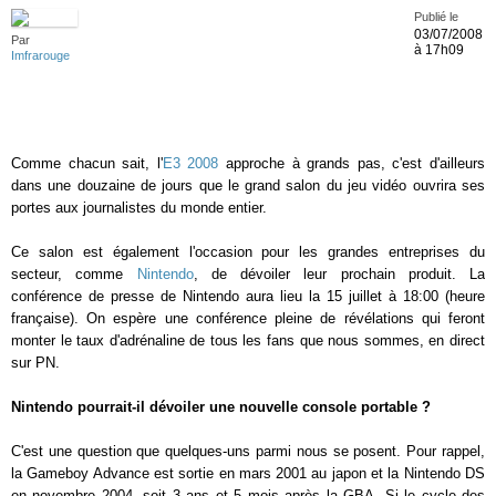
Publié le
03/07/2008
Par
à 17h09
Imfrarouge
Comme chacun sait, l'
E3 2008
approche à grands pas, c'est d'ailleurs
dans une douzaine de jours que le grand salon du jeu vidéo ouvrira ses
portes aux journalistes du monde entier.
Ce salon est également l'occasion pour les grandes entreprises du
secteur, comme
Nintendo
, de dévoiler leur prochain produit. La
conférence de presse de Nintendo aura lieu la 15 juillet à 18:00 (heure
française). On espère une conférence pleine de révélations qui feront
monter le taux d'adrénaline de tous les fans que nous sommes, en direct
sur PN.
Nintendo pourrait-il dévoiler une nouvelle console portable ?
C'est une question que quelques-uns parmi nous se posent. Pour rappel,
la Gameboy Advance est sortie en mars 2001 au japon et la Nintendo DS
en novembre 2004, soit 3 ans et 5 mois après la GBA. Si le cycle des