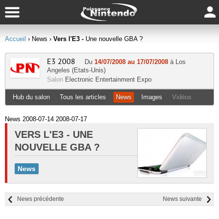
Accueil
› News
›
Vers l'E3 -
Une nouvelle GBA ?
E3 2008
Du
14/07/2008 au 17/07/2008
à Los
Angeles (Etats-Unis)
Salon
Electronic Entertainment Expo
Hub du salon
Tous les articles
News
Images
Vidéos
News 2008-07-14 2008-07-17
VERS L'E3 -
UNE
NOUVELLE GBA ?
News
News précédente
News suivante