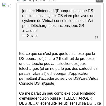
Tyman
03 juil. 2008
17h56
[quote="Nintendark"]
Pourquoi pas une DS
qui lirai tous les jeux GB et en plus avec un
système de Virtual console comme sur Wii
pour télécharger les anciens jeux GB
:masque:
— Xavier
Est-ce que ce n'est pas quelque chose que la
DS pourrait déjà faire ? Il suffirait de proposer
une cartouche pouvant stocker des jeux
téléchargés (et on ne parle pas des cartouches
pirates, vilains !) et hébergant l'application
permettant d'accéder au service DSWare/Virtual
Console DS
;)
[/quote]
Ca me parait un peu complexe pour Nintendo
d'envisager qu'on puisse "TELECHARGER
DES JEUX" et ensuite les utiliser sur sa DS… ca