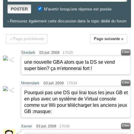
POSTER
M'avertir lorsqu'une réponse est postée
›
Retrouvez également cette discussion dans le topic dédié du forum
« Page précédente
Page suivante »
Citer
Skedark
03 juil. 2008
17h20
une nouvelle GBA alors que la DS se vend
super bien? ça m'etonnerai fort !
Citer
Nintendark
03 juil. 2008
17h34
Pourquoi pas une DS qui lirai tous les jeux GB et
en plus avec un système de Virtual console
comme sur Wii pour télécharger les anciens jeux
GB
:masque:
Citer
Xavier
03 juil. 2008
17h36