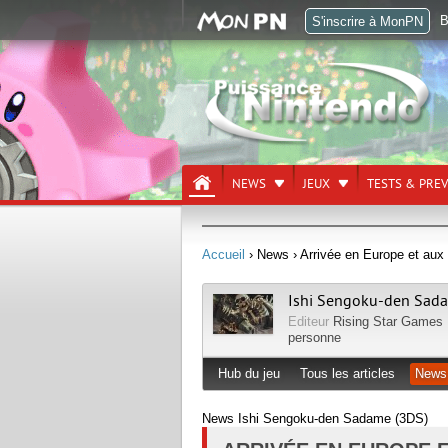
B
S'inscrire à MonPN
NEWS
JEUX
TESTS & PRE
Accueil
› News
› Arrivée en Europe et au
Ishi Sengoku-den Sad
Editeur
Rising Star Games
personne
Hub du jeu
Tous les articles
News
News Ishi Sengoku-den Sadame (3DS)