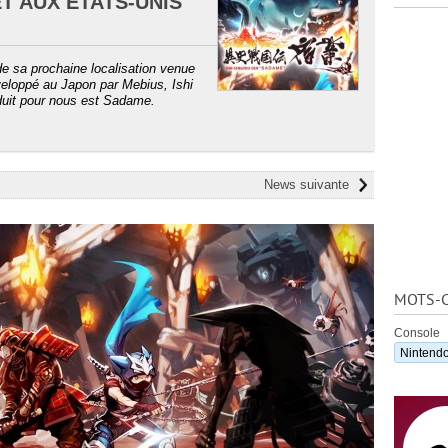
T AUX ÉTATS-UNIS
de sa prochaine localisation venue
veloppé au Japon par Mebius, Ishi
uit pour nous est Sadame.
News suivante
MOTS-C
Console
Nintend