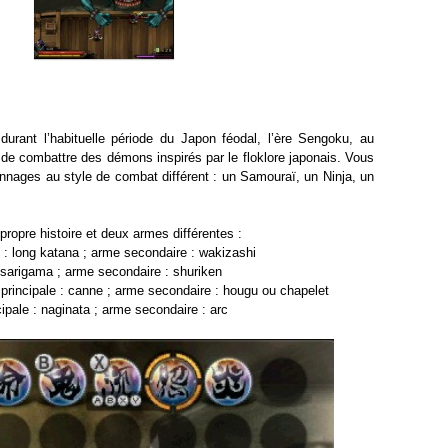
durant l’habituelle période du Japon féodal, l’ère Sengoku, au
 de combattre des démons inspirés par le floklore japonais. Vous
onnages au style de combat différent : un Samouraï, un Ninja, un
opre histoire et deux armes différentes :
 : long katana ; arme secondaire : wakizashi
kusarigama ; arme secondaire : shuriken
principale : canne ; arme secondaire : hougu ou chapelet
ipale : naginata ; arme secondaire : arc