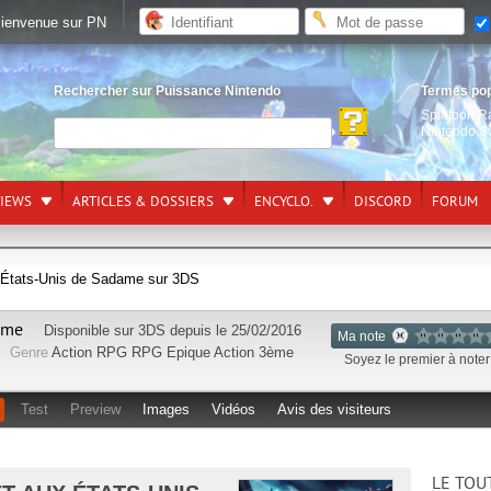
ienvenue sur PN
Rechercher sur Puissance Nintendo
Termes po
Splatoon R
Nintendo S
VIEWS
ARTICLES & DOSSIERS
ENCYCLO.
DISCORD
FORUM
x États-Unis de Sadame sur 3DS
ame
Disponible sur
3DS
depuis le 25/02/2016
Ma note
Genre
Action RPG
RPG
Epique
Action
3ème
Soyez le premier à noter 
Test
Preview
Images
Vidéos
Avis des visiteurs
LE TOU