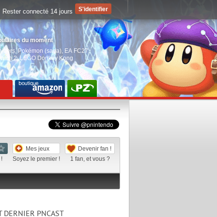
Rester connecté 14 jours
pulaires du moment
aiders
,
Pokémon (saga)
,
EA FC27
,
witch 2
,
LEGO Donkey Kong
Mes jeux
Devenir fan !
!
Soyez le premier !
1
fan, et vous ?
T DERNIER PNCAST