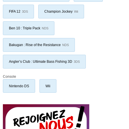
FIFA 12
Champion Jockey
3DS
Wii
Ben 10 : Triple Pack
NDS
Bakugan : Rise of the Resistance
NDS
Angler’s Club : Ultimate Bass Fishing 3D
3DS
Console
Nintendo DS
Wii