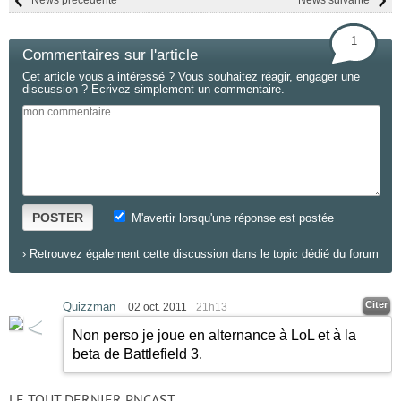
News précédente
News suivante
1
Commentaires sur l'article
Cet article vous a intéressé ? Vous souhaitez réagir, engager une
discussion ? Ecrivez simplement un commentaire.
POSTER
M'avertir lorsqu'une réponse est postée
›
Retrouvez également cette discussion dans le topic dédié du forum
Citer
Quizzman
02 oct. 2011
21h13
Non perso je joue en alternance à LoL et à la
beta de Battlefield 3.
LE TOUT DERNIER PNCAST