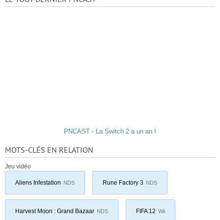
PNCAST - La Switch 2 a un an !
MOTS-CLÉS EN RELATION
Jeu vidéo
Aliens Infestation
Rune Factory 3
NDS
NDS
Harvest Moon : Grand Bazaar
FIFA 12
NDS
Wii