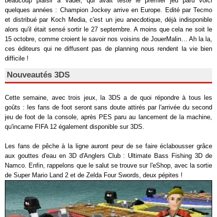
beaucoup plaisir à Vader, qui avait testé le premier jeu paru voici
quelques années : Champion Jockey arrive en Europe. Edité par Tecmo
et distribué par Koch Media, c'est un jeu anecdotique, déjà indisponible
alors qu'il était sensé sortir le 27 septembre. A moins que cela ne soit le
15 octobre, comme croient le savoir nos voisins de JouerMalin… Ah la la,
ces éditeurs qui ne diffusent pas de planning nous rendent la vie bien
difficile !
Nouveautés 3DS
Cette semaine, avec trois jeux, la 3DS a de quoi répondre à tous les
goûts : les fans de foot seront sans doute attirés par l'arrivée du second
jeu de foot de la console, après PES paru au lancement de la machine,
qu'incarne FIFA 12 également disponible sur 3DS.
Les fans de pêche à la ligne auront peur de se faire éclabousser grâce
aux gouttes d'eau en 3D d'Anglers Club : Ultimate Bass Fishing 3D de
Namco. Enfin, rappelons que le salut se trouve sur l'eShop, avec la sortie
de Super Mario Land 2 et de Zelda Four Swords, deux pépites !