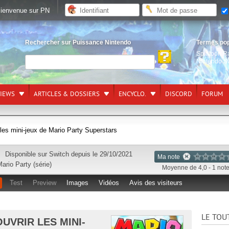
ienvenue sur PN
Rechercher sur Puissance Nintendo
Termes po
Splatoon R
Nintendo S
VIEWS
ARTICLES & DOSSIERS
ENCYCLO.
DISCORD
FORUM
les mini-jeux de Mario Party Superstars
Disponible sur
Switch
depuis le 29/10/2021
Ma note
ario Party (série)
Moyenne de 4,0 - 1 not
Test
Preview
Images
Vidéos
Avis des visiteurs
LE TOU
UVRIR LES MINI-