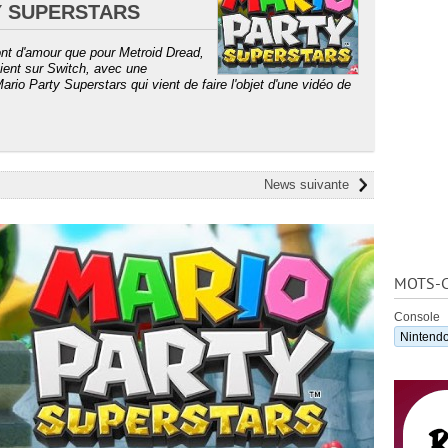
Y SUPERSTARS
ont d'amour que pour Metroid Dread,
vient sur Switch, avec une
rio Party Superstars qui vient de faire l'objet d'une vidéo de
News suivante
MOTS-C
Console
Nintendo