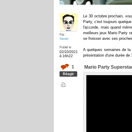
Le 30 octobre prochain, vou
Party, c'est toujours quelqu
l'accorde, mais quand même.
meilleurs jeux Mario Party r
Par
se froisser avec ses proche
Xavier
Publié le
A quelques semaines de la s
02/10/2021
présentation d'une durée de 
à 16h22
1
Mario Party Superstar
Réagir