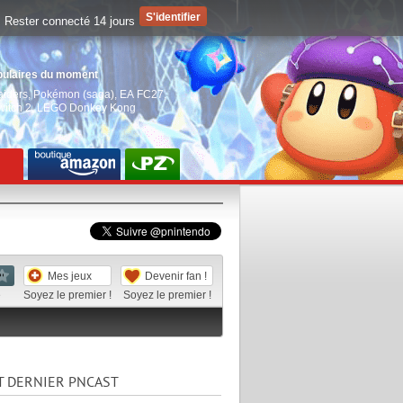
Rester connecté 14 jours
pulaires du moment
aiders
,
Pokémon (saga)
,
EA FC27
,
witch 2
,
LEGO Donkey Kong
Mes jeux
Devenir fan !
e
Soyez le premier !
Soyez le premier !
T DERNIER PNCAST