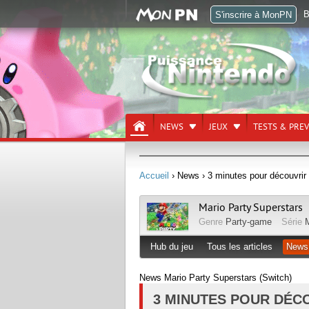
B
S'inscrire à MonPN
NEWS
JEUX
TESTS & PRE
Accueil
› News
› 3 minutes pour découvrir 
Mario Party Superstars
Genre
Party-game
Série
M
Hub du jeu
Tous les articles
News
News Mario Party Superstars (Switch)
3 MINUTES POUR DÉCO