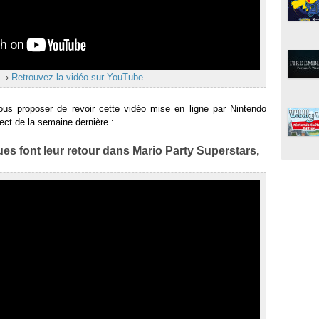
›
Retrouvez la vidéo sur YouTube
ous proposer de revoir cette vidéo mise en ligne par Nintendo
ect de la semaine dernière :
es font leur retour dans Mario Party Superstars,