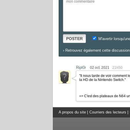
POSTER
M'avertir lorsqu'un
›
Retrouvez également cette discussion 
Ript0r
02 oct. 2021
21h50
"Il nous tarde de voir comment 
la HD de la Nintendo Switch."
=> C'est des plateaux de N64 u
A propos du site
|
Courriers des lecteurs
|