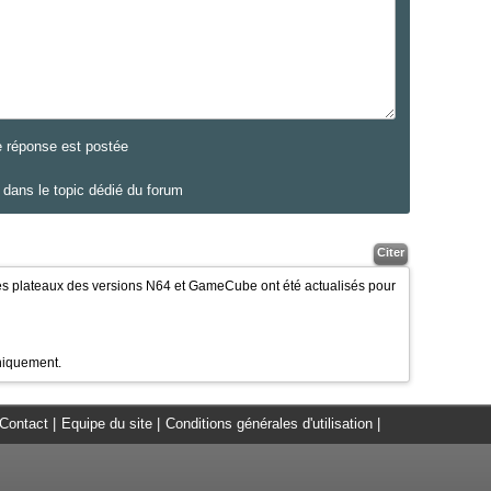
e réponse est postée
dans le topic dédié du forum
Citer
les plateaux des versions N64 et GameCube ont été actualisés pour
niquement.
Contact
|
Equipe du site
|
Conditions générales d'utilisation
|