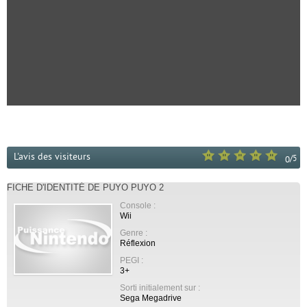
L'avis des visiteurs
/
5
0
FICHE D'IDENTITÉ DE PUYO PUYO 2
Console :
Wii
Genre :
Réflexion
PEGI :
3+
Sorti initialement sur :
Sega Megadrive