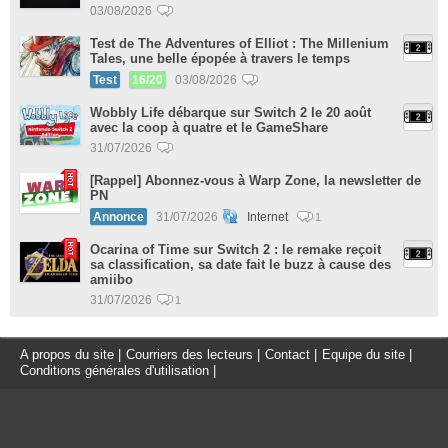
03/08/2026
Test de The Adventures of Elliot : The Millenium
Tales, une belle épopée à travers le temps
Test
16/20
03/08/2026
Wobbly Life débarque sur Switch 2 le 20 août
avec la coop à quatre et le GameShare
31/07/2026
[Rappel] Abonnez-vous à Warp Zone, la newsletter de
PN
Annonce
31/07/2026
Internet
1
Ocarina of Time sur Switch 2 : le remake reçoit
sa classification, sa date fait le buzz à cause des
amiibo
31/07/2026
1
A propos du site
|
Courriers des lecteurs
|
Contact
|
Equipe du site
|
Conditions générales d'utilisation
|