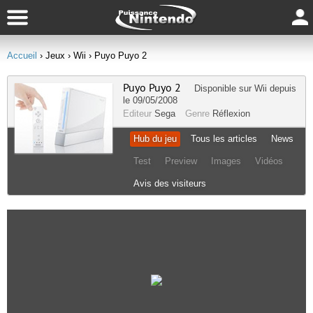
Accueil
› Jeux
› Wii
› Puyo Puyo 2
Puyo Puyo 2
Disponible sur
Wii
depuis
le 09/05/2008
Editeur
Sega
Genre
Réflexion
Hub du jeu
Tous les articles
News
Test
Preview
Images
Vidéos
Avis des visiteurs