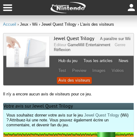
Accueil
› Jeux
› Wii
› Jewel Quest Trilogy
› L'avis des visiteurs
Jewel Quest Trilogy
A paraître sur
Wii
Editeur
GameMill Entertainment
Genre
Réflexion
Hub du jeu
Tous les articles
News
Test
Preview
Images
Vidéos
Avis des visiteurs
Il n'y a encore aucun avis de visiteurs pour ce jeu.
Votre avis sur Jewel Quest Trilogy
Vous souhaitez donner votre avis sur le jeu
Jewel Quest Trilogy
(Wii)
? Attribuez-lui une note. Vous pouvez également écrire un
commentaire, et devenir fan du jeu.