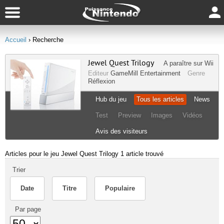
Accueil
› Recherche
Jewel Quest Trilogy
A paraître sur
Wii
Editeur
GameMill Entertainment
Genre
Réflexion
Hub du jeu
Tous les articles
News
Test
Preview
Images
Vidéos
Avis des visiteurs
Articles pour le jeu Jewel Quest Trilogy
1 article trouvé
Trier
Date
Titre
Populaire
Par page