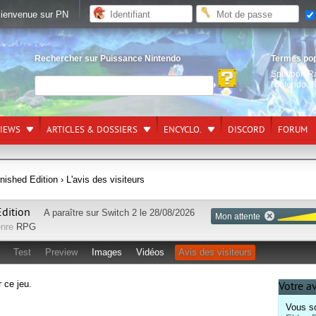
ienvenue sur PN
Rechercher sur Puissance Nintendo
Termes po
Splatoon R
Nintendo S
VIEWS
ARTICLES & DOSSIERS
ENCYCLO.
DISCORD
FORUM
nished Edition
› L'avis des visiteurs
Edition
A paraître sur
Switch 2
le 28/08/2026
Mon attente
nre
RPG
Test
Preview
Images
Vidéos
Avis des visiteurs
r ce jeu.
Votre a
Vous so