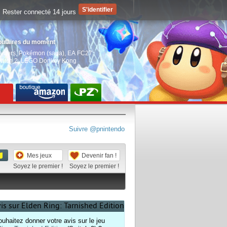
Rester connecté 14 jours
pulaires du moment
aiders
,
Pokémon (saga)
,
EA FC27
,
witch 2
,
LEGO Donkey Kong
Suivre @pnintendo
Mes jeux
Devenir fan !
Soyez le premier !
Soyez le premier !
vis sur Elden Ring: Tarnished Edition
uhaitez donner votre avis sur le jeu