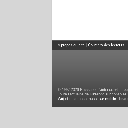
A propos du site
|
Courriers des lecteurs
|
© 1997-2026 Puissance Nintendo v6 - Tous
Toute l'actualité de Nintendo sur consoles 
Wii
) et maintenant aussi
sur mobile
.
Tous 