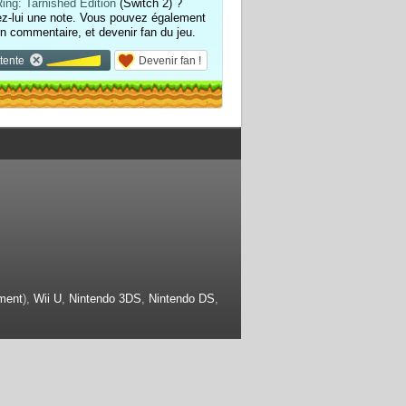
ing: Tarnished Edition
(Switch 2) ?
ez-lui une note. Vous pouvez également
un commentaire, et devenir fan du jeu.
tente
Devenir fan !
ment
),
Wii U
,
Nintendo 3DS
,
Nintendo DS
,