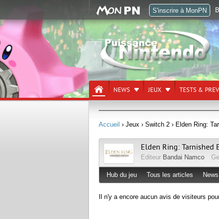
B
S'inscrire à MonPN
NEWS
JEUX
TESTS & PRE
Accueil
› Jeux
› Switch 2
› Elden Ring: Tar
Elden Ring: Tarnished 
Editeur
Bandai Namco
Ge
Hub du jeu
Tous les articles
News
Il n'y a encore aucun avis de visiteurs pou