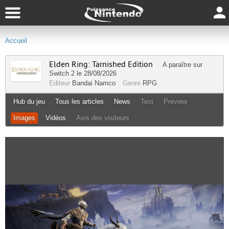
Accueil
Elden Ring: Tarnished Edition
A paraître sur
Switch 2
le 28/08/2026
Editeur
Bandai Namco
Genre
RPG
Hub du jeu
Tous les articles
News
Test
Preview
Images
Vidéos
Avis des visiteurs