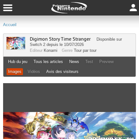
Accueil
Digimon Story Time Stranger
Disponible sur
Switch 2
depuis le 10/07/2026
Editeur
Konami
Genre
Tour par tour
Hub du jeu
Tous les articles
News
Test
Preview
Images
Vidéos
Avis des visiteurs