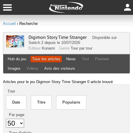
Accueil
› Recherche
Digimon Story Time Stranger
Disponible sur
Switch 2
depuis le 10/07/2026
Editeur
Konami
Genre
Tour par tour
Hub du jeu
Tous les articles
News
Test
Preview
Images
Vidéos
Avis des visiteurs
Articles pour le jeu Digimon Story Time Stranger
0 article trouvé
Trier
Date
Titre
Populaire
Par page
Type d'article