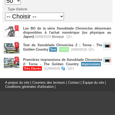
Type d'article
Les BO de la série Xenoblade Chronicles désormais
disponibles à l'achat numérique (ou physique au
Japon)
03/08/2023
Musique
1
Test de Xenoblade Chronicles 2 : Torna - The
Golden Country
Test
16/20
24/09/2018
1
Premières impressions de Xenoblade Chronicles
2: Torna - The Golden Country
Impressions
Très Elevée
21/09/2018
3
A propos du site
|
Courriers des lecteurs
|
Contact
|
Equipe du site
|
Conditions générales d'utilisation
|