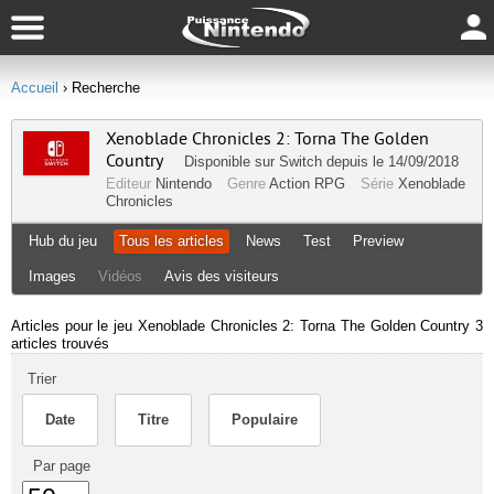
Accueil
› Recherche
Xenoblade Chronicles 2: Torna The Golden
Country
Disponible sur
Switch
depuis le 14/09/2018
Editeur
Nintendo
Genre
Action RPG
Série
Xenoblade
Chronicles
Hub du jeu
Tous les articles
News
Test
Preview
Images
Vidéos
Avis des visiteurs
Articles pour le jeu Xenoblade Chronicles 2: Torna The Golden Country
3
articles trouvés
Trier
Date
Titre
Populaire
Par page