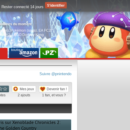
Rester connecté 14 jours
pulaires du moment
aiders
,
Pokémon (saga)
,
EA FC27
,
witch 2
,
LEGO Donkey Kong
Suivre @pnintendo
Mes jeux
Devenir fan !
otes
2
ajouts
1
fan, et vous ?
vis sur Xenoblade Chronicles 2:
he Golden Country