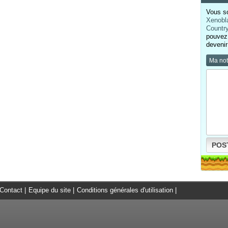
Vous so
Xenobl
Countr
pouvez 
devenir
Ma no
POS
Contact
|
Equipe du site
|
Conditions générales d'utilisation
|