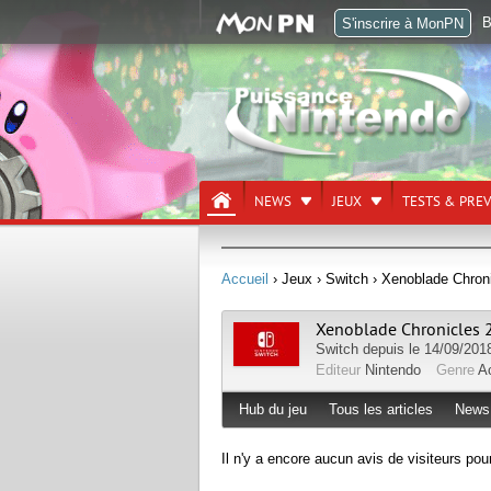
B
S'inscrire à MonPN
NEWS
JEUX
TESTS & PRE
Accueil
› Jeux
› Switch
› Xenoblade Chroni
Xenoblade Chronicles 2
Switch
depuis le 14/09/201
Editeur
Nintendo
Genre
A
Hub du jeu
Tous les articles
News
Il n'y a encore aucun avis de visiteurs pou