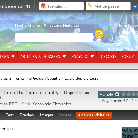
ienvenue sur PN
Rechercher sur Puissance Nintendo
Termes po
Splatoon R
Nintendo S
VIEWS
ARTICLES & DOSSIERS
ENCYCLO.
DISCORD
FORUM
cles 2: Torna The Golden Country
› L'avis des visiteurs
: Torna The Golden Country
Disponible sur
Ma note
8
Moyenne de 5,0 - 2 n
ction RPG
Série
Xenoblade Chronicles
Test
Preview
Images
Vidéos
Avis des visiteurs
r ce jeu.
Votre a
Torna T