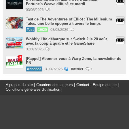
Fortune's Weave diffusé ce mardi
03/08/2026
Test de The Adventures of Elliot : The Millenium
Tales, une belle épopée à travers le temps
Test
16/20
03/08/2026
Wobbly Life débarque sur Switch 2 le 20 août
avec la coop à quatre et le GameShare
31/07/2026
[Rappel] Abonnez-vous à Warp Zone, la newsletter de
PN
Annonce
31/07/2026
Internet
1
A propos du site
|
Courriers des lecteurs
|
Contact
|
Equipe du site
|
Conditions générales d'utilisation
|