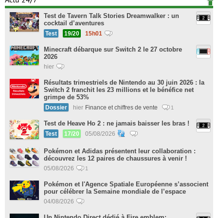
Actu 24/7
Test de Tavern Talk Stories Dreamwalker : un
cocktail d’aventures
Test
19/20
15h01
Minecraft débarque sur Switch 2 le 27 octobre
2026
hier
Résultats trimestriels de Nintendo au 30 juin 2026 : la
Switch 2 franchit les 23 millions et le bénéfice net
grimpe de 53%
Dossier
hier
Finance et chiffres de vente
1
Test de Heave Ho 2 : ne jamais baisser les bras !
Test
17/20
05/08/2026
Pokémon et Adidas présentent leur collaboration :
découvrez les 12 paires de chaussures à venir !
05/08/2026
1
Pokémon et l'Agence Spatiale Européenne s’associent
pour célébrer la Semaine mondiale de l’espace
04/08/2026
Un Nintendo Direct dédié à Fire emblem: