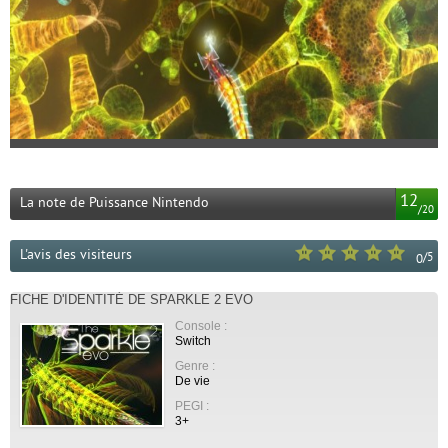
12
La note de Puissance Nintendo
/
20
L'avis des visiteurs
/
5
0
FICHE D'IDENTITÉ DE SPARKLE 2 EVO
Console :
Switch
Genre :
De vie
PEGI :
3+