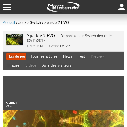
Accueil
› Jeux
› Switch
› Sparkle 2 EVO
Sparkle 2 EVO
Disponible sur
Switch
depuis le
02/11/2017
Editeur
NC
Genre
De vie
Hub du jeu
Tous les articles
News
Test
Preview
Images
Vidéos
Avis des visiteurs
À LIRE :
›
Test