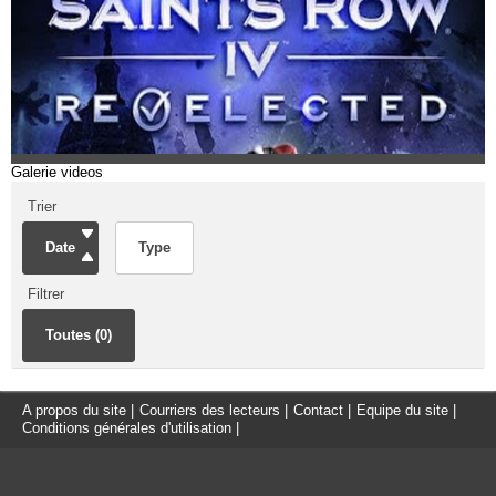
Galerie videos
Trier
Date
Type
Filtrer
Toutes (0)
A propos du site
|
Courriers des lecteurs
|
Contact
|
Equipe du site
|
Conditions générales d'utilisation
|