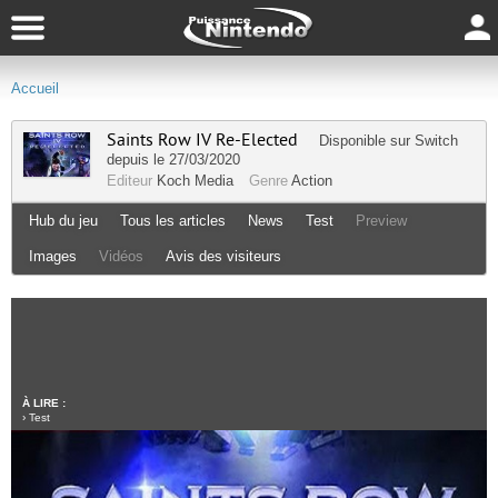
Accueil
Saints Row IV Re-Elected
Disponible sur
Switch
depuis le 27/03/2020
Editeur
Koch Media
Genre
Action
Hub du jeu
Tous les articles
News
Test
Preview
Images
Vidéos
Avis des visiteurs
À LIRE :
›
Test