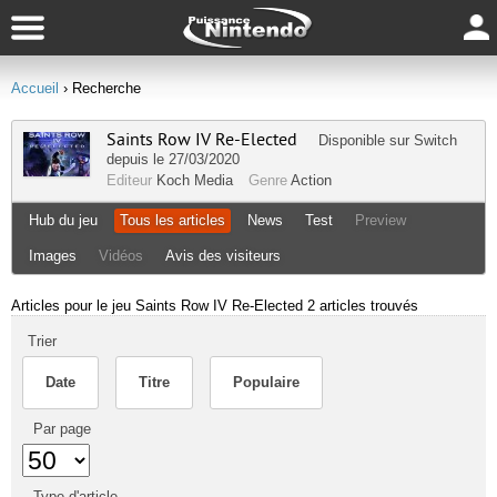
Accueil
› Recherche
Saints Row IV Re-Elected
Disponible sur
Switch
depuis le 27/03/2020
Editeur
Koch Media
Genre
Action
Hub du jeu
Tous les articles
News
Test
Preview
Images
Vidéos
Avis des visiteurs
Articles pour le jeu Saints Row IV Re-Elected
2 articles trouvés
Trier
Date
Titre
Populaire
Par page
Type d'article