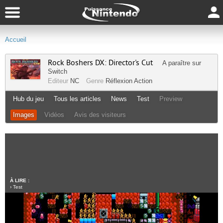
Accueil
Rock Boshers DX: Director's Cut
A paraître sur
Switch
Editeur
NC
Genre
Réflexion
Action
Hub du jeu
Tous les articles
News
Test
Preview
Images
Vidéos
Avis des visiteurs
À LIRE :
›
Test