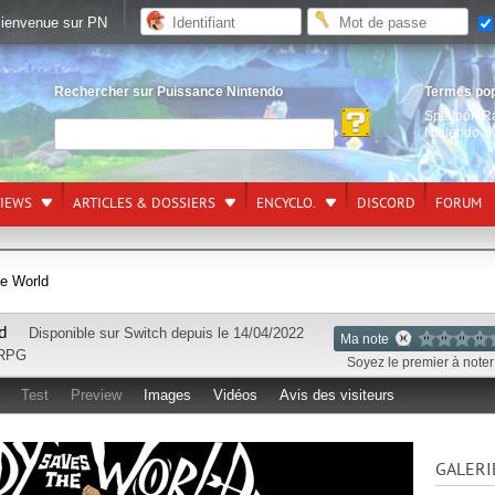
ienvenue sur PN
Rechercher sur Puissance Nintendo
Termes po
Splatoon R
Nintendo S
VIEWS
ARTICLES & DOSSIERS
ENCYCLO.
DISCORD
FORUM
e World
d
Disponible sur
Switch
depuis le 14/04/2022
Ma note
 RPG
Soyez le premier à noter 
Test
Preview
Images
Vidéos
Avis des visiteurs
GALERI