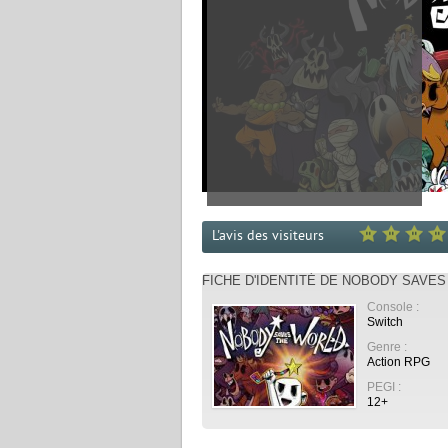
L'avis des visiteurs
FICHE D'IDENTITÉ DE NOBODY SAVE
Console :
Switch
Genre :
Action RPG
PEGI :
12+