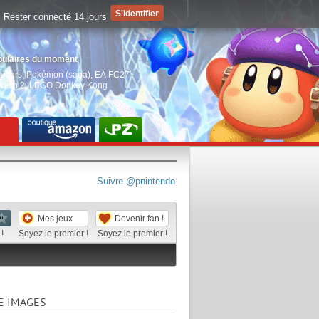
Rester connecté 14 jours
pulaires du moment
aiders
,
Pokémon (saga)
,
EA FC27
,
witch 2
,
LEGO Donkey Kong
Suivre @pnintendo
Mes jeux
Devenir fan !
!
Soyez le premier !
Soyez le premier !
E IMAGES