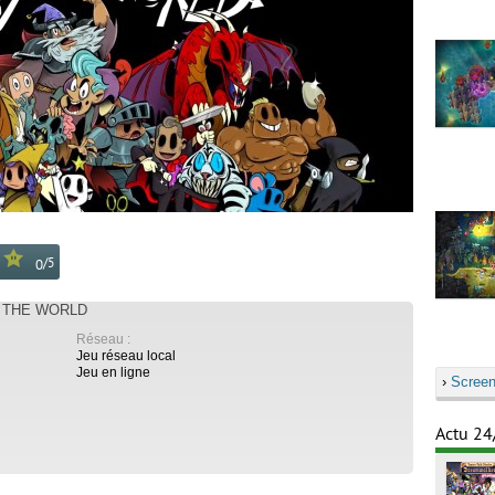
/
5
0
S THE WORLD
Réseau :
Jeu réseau local
Jeu en ligne
›
Screen
Actu 24