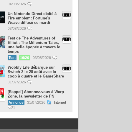
04/08/2026
Un Nintendo Direct dédié à
Fire emblem: Fortune's
Weave diffusé ce mardi
03/08/2026
Test de The Adventures of
Elliot : The Millenium Tales,
une belle épopée à travers le
temps
Test
16/20
03/08/2026
Wobbly Life débarque sur
Switch 2 le 20 août avec la
coop à quatre et le GameShare
31/07/2026
[Rappel] Abonnez-vous à Warp
Zone, la newsletter de PN
Annonce
31/07/2026
Internet
1