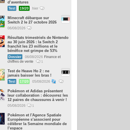
d’aventures
Test
19/20
hier
Minecraft débarque sur
Switch 2 le 27 octobre 2026
06/08/2026
Résultats trimestriels de Nintendo
au 30 juin 2026 : la Switch 2
franchit les 23 millions et le
bénéfice net grimpe de 53%
Dossier
06/08/2026
Finance et
chiffres de vente
1
Test de Heave Ho 2 : ne
jamais baisser les bras !
Test
17/20
05/08/2026
Pokémon et Adidas présentent
leur collaboration : découvrez les
12 paires de chaussures à venir !
05/08/2026
1
Pokémon et l'Agence Spatiale
Européenne s’associent pour
célébrer la Semaine mondiale de
l’espace