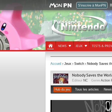
B
S'inscrire à MonPN
NEWS
JEUX
TESTS & PRE
Accueil
› Jeux
› Switch
› Nobody Saves th
Nobody Saves the Worl
Editeur
NC
Genre
Action
Hub du jeu
Tous les articles
News