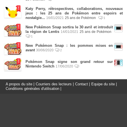
Katy Perry, rétrospectives, collaborations, nouveaux
jeux : les 25 ans de Pokémon entre espoirs et
nostalgie...
16/01/2021
25 ans de Pokémon
1
New Pokémon Snap sortira le 30 avril et introduit
la région de Lentis
14/01/2021
25 ans de Pokémon
1
New Pokémon Snap : les pommes mises en
avant
30/06/2020
2
Pokémon Snap signe son grand retour sur
Nintendo Switch
17/06/2020
A propos du site
|
Courriers des lecteurs
|
Contact
|
Equipe du site
|
Conditions générales d'utilisation
|