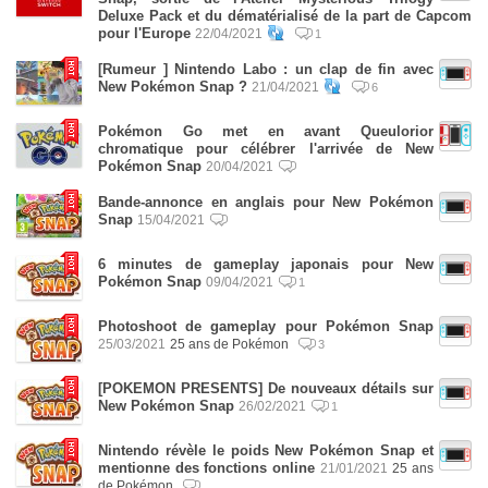
Deluxe Pack et du dématérialisé de la part de Capcom
pour l'Europe
22/04/2021
1
[Rumeur ] Nintendo Labo : un clap de fin avec
New Pokémon Snap ?
21/04/2021
6
Pokémon Go met en avant Queulorior
chromatique pour célébrer l'arrivée de New
Pokémon Snap
20/04/2021
Bande-annonce en anglais pour New Pokémon
Snap
15/04/2021
6 minutes de gameplay japonais pour New
Pokémon Snap
09/04/2021
1
Photoshoot de gameplay pour Pokémon Snap
25/03/2021
25 ans de Pokémon
3
[POKEMON PRESENTS] De nouveaux détails sur
New Pokémon Snap
26/02/2021
1
Nintendo révèle le poids New Pokémon Snap et
mentionne des fonctions online
21/01/2021
25 ans
de Pokémon