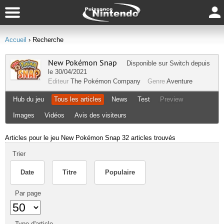
Accueil
› Recherche
New Pokémon Snap
Disponible sur
Switch
depuis
le 30/04/2021
Editeur
The Pokémon Company
Genre
Aventure
Hub du jeu
Tous les articles
News
Test
Preview
Images
Vidéos
Avis des visiteurs
Articles pour le jeu New Pokémon Snap
32 articles trouvés
Trier
Date
Titre
Populaire
Par page
Type d'article