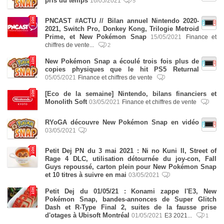
pris du temps
16/05/2021
5
PNCAST #ACTU // Bilan annuel Nintendo 2020-
2021, Switch Pro, Donkey Kong, Trilogie Metroid
Prime, et New Pokémon Snap
15/05/2021
Finance et
chiffres de vente...
2
New Pokémon Snap a écoulé trois fois plus de
copies physiques que le hit PS5 Returnal
05/05/2021
Finance et chiffres de vente
[Eco de la semaine] Nintendo, bilans financiers et
Monolith Soft
03/05/2021
Finance et chiffres de vente
RYoGA découvre New Pokémon Snap en vidéo
03/05/2021
Petit Dej PN du 3 mai 2021 : Ni no Kuni II, Street of
Rage 4 DLC, utilisation détournée du joy-con, Fall
Guys repoussé, carton plein pour New Pokémon Snap
et 10 titres à suivre en mai
03/05/2021
Petit Dej du 01/05/21 : Konami zappe l'E3, New
Pokémon Snap, bandes-annonces de Super Glitch
Dash et R-Type Final 2, suites de la fausse prise
d'otages à Ubisoft Montréal
01/05/2021
E3 2021...
1