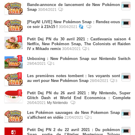
Bande-annonce de lancement de New Pokémon
Snap
30/04/2021
[PlayN! LIVE] New Pokémon Snap : Rendez-vous
ce soir à 21h15 !
30/04/2021
Petit Dej PN du 30 avril 2021 : Castlevania saison 4
Netflix, New Pokémon Snap, The Colonists et Raiden
IV x Mikado remix
30/04/2021
1
Unboxing : New Pokémon Snap sur Nintendo Switch
29/04/2021
1
Les premières notes tombent : les voyants sont
au vert pour New Pokémon Snap
28/04/2021
3
Petit Dej PN du 26 avril 2021 : My NIntendo, Super
Glitch Dash et World End Economica : Complete
26/04/2021
My Nintendo
Les Pokémon sauvages de New Pokemon Snap
s'affichent en vidéo
22/04/2021
1
Petit Dej PN 2 du 22 avril 2021 : Du pokémon
Snap, sortie de l'Atelier Mysterious Trilogy