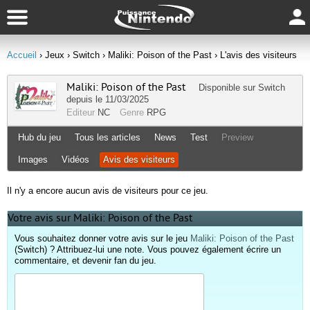
Accueil
› Jeux
› Switch
› Maliki: Poison of the Past
› L'avis des visiteurs
Maliki: Poison of the Past
Disponible sur
Switch
depuis le 11/03/2025
Editeur
NC
Genre
RPG
Hub du jeu
Tous les articles
News
Test
Preview
Images
Vidéos
Avis des visiteurs
Il n'y a encore aucun avis de visiteurs pour ce jeu.
Votre avis sur Maliki: Poison of the Past
Vous souhaitez donner votre avis sur le jeu
Maliki: Poison of the Past
(Switch) ? Attribuez-lui une note. Vous pouvez également écrire un
commentaire, et devenir fan du jeu.