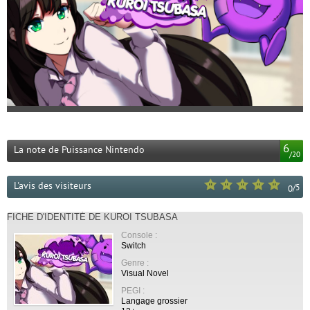
6
La note de Puissance Nintendo
/
20
L'avis des visiteurs
/
5
0
FICHE D'IDENTITÉ DE KUROI TSUBASA
Console :
Switch
Genre :
Visual Novel
PEGI :
Langage grossier