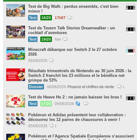
Test de Big Walk : perdus ensemble, c'est bien
mieux !
Test
18/20
17h07
Test de Tavern Talk Stories Dreamwalker : un
cocktail d’aventures
Test
19/20
hier
Minecraft débarque sur Switch 2 le 27 octobre
2026
06/08/2026
Résultats trimestriels de Nintendo au 30 juin 2026 : la
Switch 2 franchit les 23 millions et le bénéfice net
grimpe de 53%
Dossier
06/08/2026
Finance et chiffres de vente
1
Test de Heave Ho 2 : ne jamais baisser les bras !
Test
17/20
05/08/2026
Pokémon et Adidas présentent leur collaboration :
découvrez les 12 paires de chaussures à venir !
05/08/2026
1
Pokémon et l'Agence Spatiale Européenne s’associent