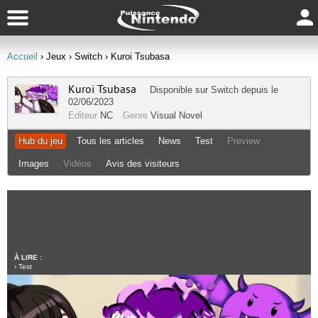
Accueil
› Jeux
› Switch
› Kuroi Tsubasa
Kuroi Tsubasa
Disponible sur
Switch
depuis le
02/06/2023
Editeur
NC
Genre
Visual Novel
Hub du jeu
Tous les articles
News
Test
Preview
Images
Vidéos
Avis des visiteurs
À LIRE :
›
Test