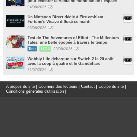
pour célébrer la Semaine mondiale de l’espace
04/08/2026
Un Nintendo Direct dédié à Fire emblem:
Fortune's Weave diffusé ce mardi
03/08/2026
Test de The Adventures of Elliot : The Millenium
Tales, une belle épopée à travers le temps
Test
16/20
03/08/2026
Wobbly Life débarque sur Switch 2 le 20 août
avec la coop à quatre et le GameShare
31/07/2026
A propos du site
|
Courriers des lecteurs
|
Contact
|
Equipe du site
|
Conditions générales d'utilisation
|