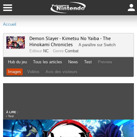
Accueil
Demon Slayer - Kimetsu No Yaiba - The
Hinokami Chronicles
A paraître sur
Switch
Editeur
NC
Genre
Combat
Hub du jeu
Tous les articles
News
Test
Preview
Images
Vidéos
Avis des visiteurs
À LIRE :
›
Test