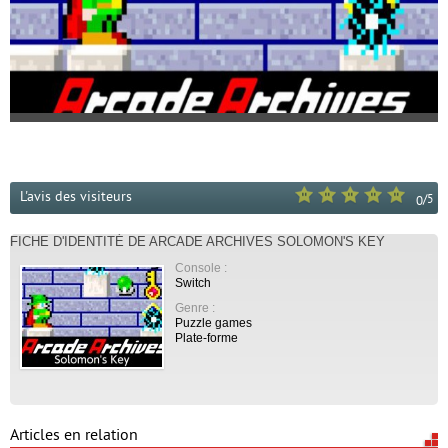
L'avis des visiteurs
/
5
0
FICHE D'IDENTITÉ DE ARCADE ARCHIVES SOLOMON'S KEY
Console :
Switch
Genre :
Puzzle games
Plate-forme
Articles en relation