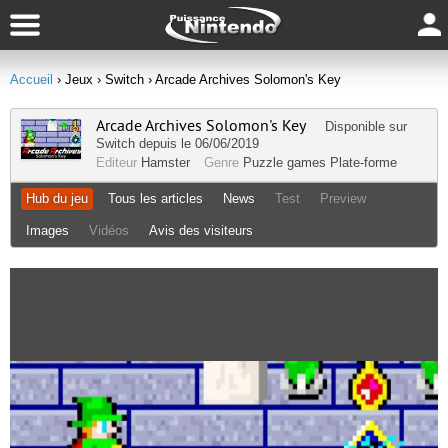
Accueil
› Jeux
› Switch
› Arcade Archives Solomon's Key
Arcade Archives Solomon's Key
Disponible sur
Switch
depuis le 06/06/2019
Editeur
Hamster
Genre
Puzzle games
Plate-forme
Hub du jeu
Tous les articles
News
Test
Preview
Images
Vidéos
Avis des visiteurs