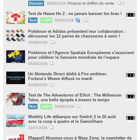
Dossier
06/08/2026
Finance et chiffres de vente
1
Test de Heave Ho 2 : ne jamais baisser les bras !
Test
17/20
05/08/2026
Pokémon et Adidas présentent leur collaboration :
découvrez les 12 paires de chaussures à venir !
05/08/2026
1
Pokémon et l'Agence Spatiale Européenne s’associent
pour célébrer la Semaine mondiale de l’espace
04/08/2026
Un Nintendo Direct dédié à Fire emblem:
Fortune's Weave diffusé ce mardi
03/08/2026
Test de The Adventures of Elliot : The Millenium
Tales, une belle épopée à travers le temps
Test
16/20
03/08/2026
Wobbly Life débarque sur Switch 2 le 20 août
avec la coop à quatre et le GameShare
31/07/2026
[Rappel] Abonnez-vous à Warp Zone, la newsletter de