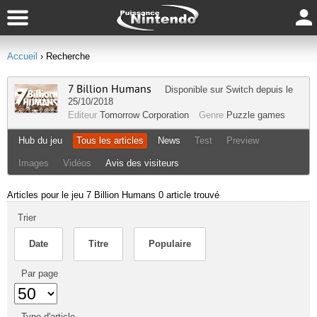
Accueil
› Recherche
7 Billion Humans
Disponible sur
Switch
depuis le
25/10/2018
Editeur
Tomorrow Corporation
Genre
Puzzle games
Hub du jeu
Tous les articles
News
Test
Preview
Images
Vidéos
Avis des visiteurs
Articles pour le jeu 7 Billion Humans
0 article trouvé
Trier
Date
Titre
Populaire
Par page
Type d'article