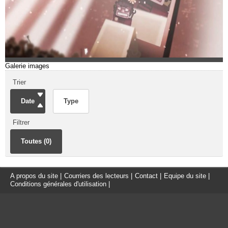
Galerie images
Trier
Date
Type
Filtrer
Toutes (0)
A propos du site
|
Courriers des lecteurs
|
Contact
|
Equipe du site
|
Conditions générales d'utilisation
|