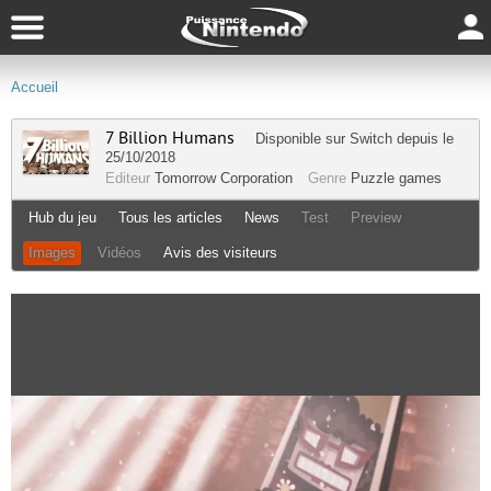
Accueil
7 Billion Humans
Disponible sur
Switch
depuis le
25/10/2018
Editeur
Tomorrow Corporation
Genre
Puzzle games
Hub du jeu
Tous les articles
News
Test
Preview
Images
Vidéos
Avis des visiteurs