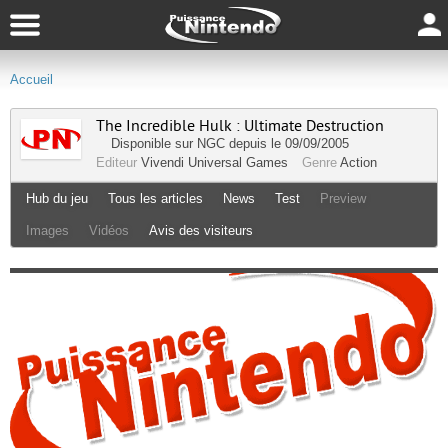
Accueil
The Incredible Hulk : Ultimate Destruction
Disponible sur
NGC
depuis le 09/09/2005
Editeur
Vivendi Universal Games
Genre
Action
Hub du jeu
Tous les articles
News
Test
Preview
Images
Vidéos
Avis des visiteurs