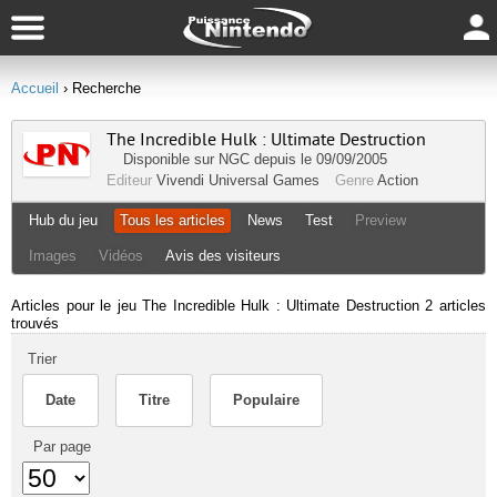
Accueil
› Recherche
The Incredible Hulk : Ultimate Destruction
Disponible sur
NGC
depuis le 09/09/2005
Editeur
Vivendi Universal Games
Genre
Action
Hub du jeu
Tous les articles
News
Test
Preview
Images
Vidéos
Avis des visiteurs
Articles pour le jeu The Incredible Hulk : Ultimate Destruction
2 articles
trouvés
Trier
Date
Titre
Populaire
Par page