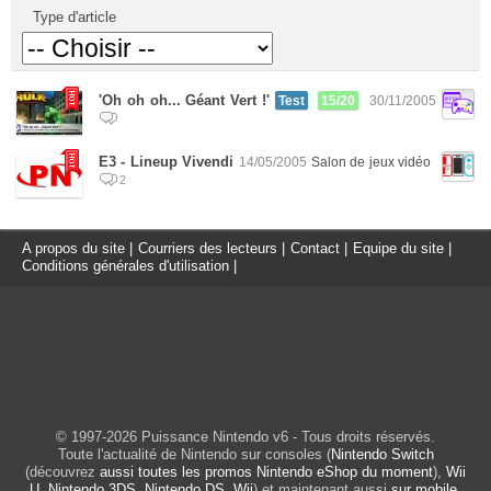
Type d'article
'Oh oh oh... Géant Vert !'
Test
15/20
30/11/2005
E3 - Lineup Vivendi
14/05/2005
Salon de jeux vidéo
2
A propos du site
|
Courriers des lecteurs
|
Contact
|
Equipe du site
|
Conditions générales d'utilisation
|
© 1997-2026 Puissance Nintendo v6 - Tous droits réservés.
Toute l'actualité de Nintendo sur consoles (
Nintendo Switch
(découvrez
aussi toutes les promos Nintendo eShop du moment
),
Wii
U
,
Nintendo 3DS
,
Nintendo DS
,
Wii
) et maintenant aussi
sur mobile
.