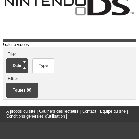
Galerie videos
Trier
Date
Type
Filtrer
Toutes (0)
A propos du site
|
Courriers des lecteurs
|
Contact
|
Equipe du site
|
Conditions générales d'utilisation
|