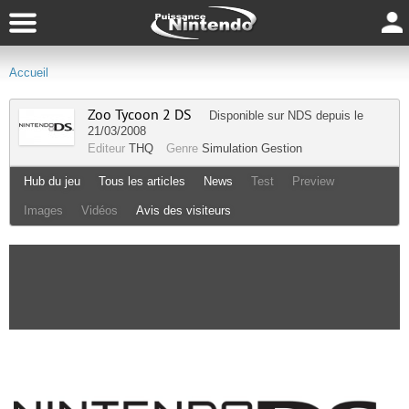
Accueil
Zoo Tycoon 2 DS
Disponible sur
NDS
depuis le
21/03/2008
Editeur
THQ
Genre
Simulation Gestion
Hub du jeu
Tous les articles
News
Test
Preview
Images
Vidéos
Avis des visiteurs