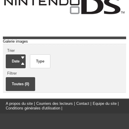
Galerie images
Trier
Date
Type
Filtrer
Toutes (0)
A propos du site
|
Courriers des lecteurs
|
Contact
|
Equipe du site
|
Conditions générales d'utilisation
|