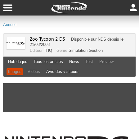
Accueil
Zoo Tycoon 2 DS
Disponible sur
NDS
depuis le
21/03/2008
Editeur
THQ
Genre
Simulation Gestion
Hub du jeu
Tous les articles
News
Test
Preview
Images
Vidéos
Avis des visiteurs