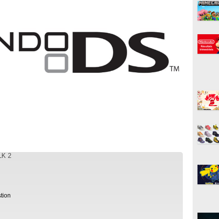
LK 2
tion