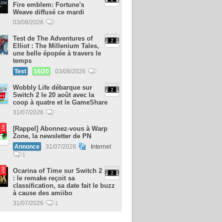
Fire emblem: Fortune's
Weave diffusé ce mardi
03/08/2026
Test de The Adventures of
Elliot : The Millenium Tales,
une belle épopée à travers le
temps
Test
16/20
03/08/2026
Wobbly Life débarque sur
Switch 2 le 20 août avec la
coop à quatre et le GameShare
31/07/2026
[Rappel] Abonnez-vous à Warp
Zone, la newsletter de PN
Annonce
31/07/2026
Internet
1
Ocarina of Time sur Switch 2
: le remake reçoit sa
classification, sa date fait le buzz
à cause des amiibo
31/07/2026
1