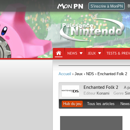
B
S'inscrire à MonPN
NEWS
JEUX
TESTS & PRE
Accueil
› Jeux
› NDS
› Enchanted Folk 2
Enchanted Folk 2
A p
Editeur
Konami
Genre
Si
Hub du jeu
Tous les articles
News