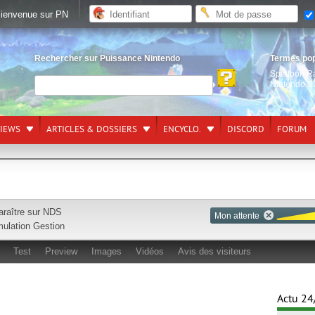
ienvenue sur PN
Rechercher sur Puissance Nintendo
Termes po
Splatoon R
Nintendo S
VIEWS
ARTICLES & DOSSIERS
ENCYCLO.
DISCORD
FORUM
araître sur
NDS
Mon attente
mulation Gestion
Test
Preview
Images
Vidéos
Avis des visiteurs
Actu 24