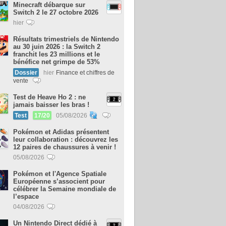
Minecraft débarque sur
Switch 2 le 27 octobre 2026
hier
Résultats trimestriels de Nintendo
au 30 juin 2026 : la Switch 2
franchit les 23 millions et le
bénéfice net grimpe de 53%
Dossier
hier
Finance et chiffres de
vente
Test de Heave Ho 2 : ne
jamais baisser les bras !
Test
17/20
05/08/2026
Pokémon et Adidas présentent
leur collaboration : découvrez les
12 paires de chaussures à venir !
05/08/2026
Pokémon et l'Agence Spatiale
Européenne s’associent pour
célébrer la Semaine mondiale de
l’espace
04/08/2026
Un Nintendo Direct dédié à