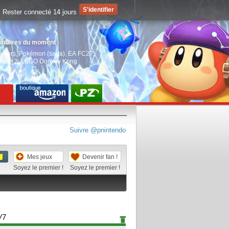
Rester connecté 14 jours
pulaires du moment
aiders
,
Pokémon (saga)
,
EA FC27
,
witch 2
,
LEGO Donkey Kong
Suivre @pnintendo
Mes jeux
Devenir fan !
Soyez le premier !
Soyez le premier !
/7