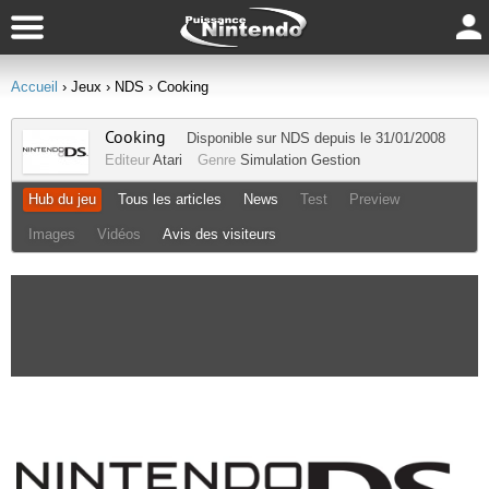
Accueil
› Jeux
› NDS
› Cooking
Cooking
Disponible sur
NDS
depuis le 31/01/2008
Editeur
Atari
Genre
Simulation Gestion
Hub du jeu
Tous les articles
News
Test
Preview
Images
Vidéos
Avis des visiteurs