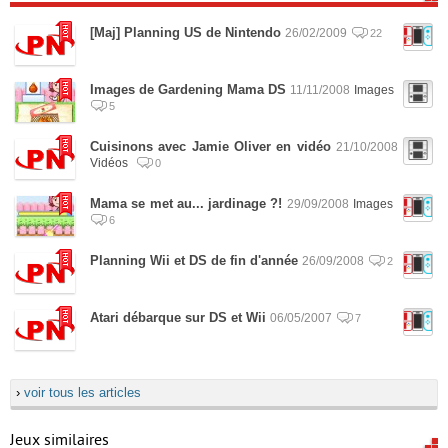
[Maj] Planning US de Nintendo
26/02/2009
22
Images de Gardening Mama DS
11/11/2008
Images
5
Cuisinons avec Jamie Oliver en vidéo
21/10/2008
Vidéos
0
Mama se met au... jardinage ?!
29/09/2008
Images
6
Planning Wii et DS de fin d'année
26/09/2008
2
Atari débarque sur DS et Wii
06/05/2007
7
›
voir tous les articles
Jeux similaires