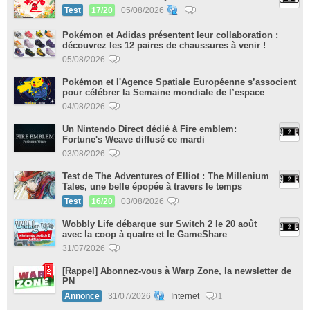
Test
17/20
05/08/2026
Pokémon et Adidas présentent leur collaboration :
découvrez les 12 paires de chaussures à venir !
05/08/2026
Pokémon et l'Agence Spatiale Européenne s’associent
pour célébrer la Semaine mondiale de l’espace
04/08/2026
Un Nintendo Direct dédié à Fire emblem:
Fortune's Weave diffusé ce mardi
03/08/2026
Test de The Adventures of Elliot : The Millenium
Tales, une belle épopée à travers le temps
Test
16/20
03/08/2026
Wobbly Life débarque sur Switch 2 le 20 août
avec la coop à quatre et le GameShare
31/07/2026
[Rappel] Abonnez-vous à Warp Zone, la newsletter de
PN
Annonce
31/07/2026
Internet
1