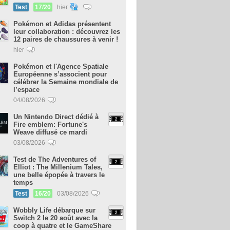
Test
17/20
hier
Pokémon et Adidas présentent
leur collaboration : découvrez les
12 paires de chaussures à venir !
hier
Pokémon et l'Agence Spatiale
Européenne s’associent pour
célébrer la Semaine mondiale de
l’espace
04/08/2026
Un Nintendo Direct dédié à
Fire emblem: Fortune's
Weave diffusé ce mardi
03/08/2026
Test de The Adventures of
Elliot : The Millenium Tales,
une belle épopée à travers le
temps
Test
16/20
03/08/2026
Wobbly Life débarque sur
Switch 2 le 20 août avec la
coop à quatre et le GameShare