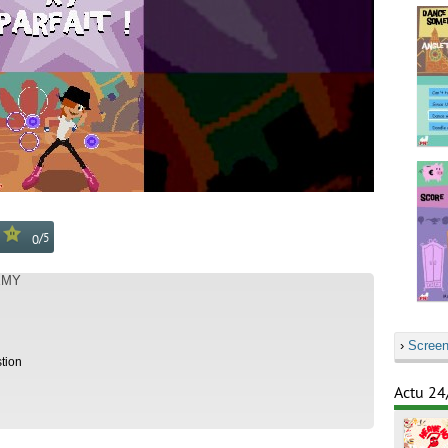
/
5
0
EMY
›
Screen
tion
Actu 24