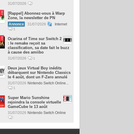
31/07/2026
[Rappel] Abonnez-vous à Warp
Zone, la newsletter de PN
Annonce
31/07/2026
Internet
1
Ocarina of Time sur Switch 2
: le remake reçoit sa
classification, sa date fait le buzz
à cause des amiibo
31/07/2026
1
Deux jeux Virtual Boy inédits
débarquent sur Nintendo Classics
le 4 août, dont un F-Zero annulé
31/07/2026
Nintendo Switch Online...
1
Super Mario Sunshine
rejoindra la console virtuelle
GameCube le 13 août
31/07/2026
Nintendo Switch Online