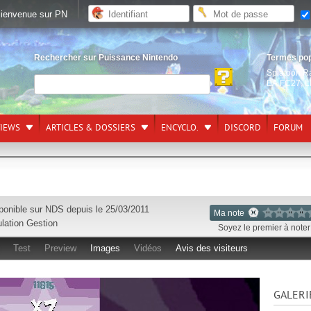
ienvenue sur PN
Rechercher sur Puissance Nintendo
Termes po
Splatoon R
EA FC27
,
L
VIEWS
ARTICLES & DOSSIERS
ENCYCLO.
DISCORD
FORUM
ponible sur
NDS
depuis le 25/03/2011
Ma note
lation Gestion
Soyez le premier à noter 
Test
Preview
Images
Vidéos
Avis des visiteurs
GALERI