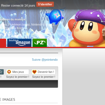
Rester connecté 14 jours
pulaires du moment
aiders
,
Pokémon (saga)
,
Nintendo Switch 2
,
EGO Donkey Kong
Suivre @pnintendo
Mes jeux
Devenir fan !
!
Soyez le premier !
Soyez le premier !
E IMAGES