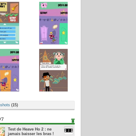
shots
(15)
/7
Test de Heave Ho 2 : ne
jamais baisser les bras !