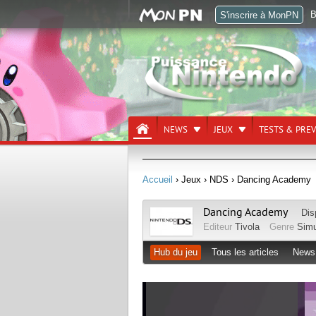
B
S'inscrire à MonPN
NEWS
JEUX
TESTS & PRE
Accueil
› Jeux
› NDS
› Dancing Academy
Dancing Academy
Dis
Editeur
Tivola
Genre
Simu
Hub du jeu
Tous les articles
News