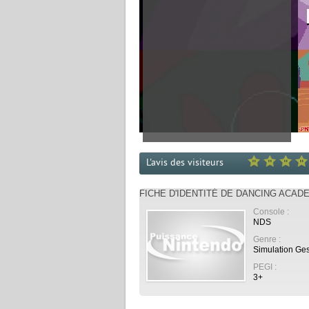
L'avis des visiteurs
FICHE D'IDENTITÉ DE DANCING ACAD
Console :
NDS
Genre :
Simulation Ges
PEGI :
3+