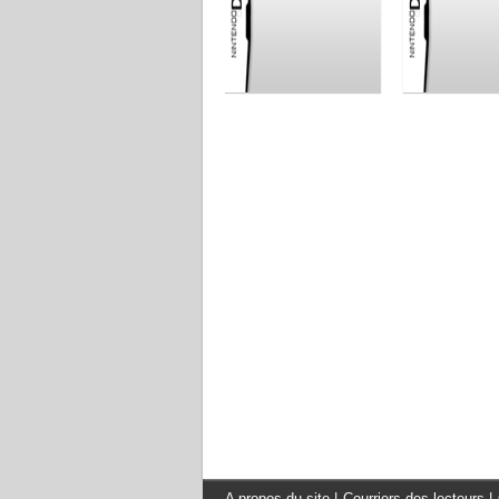
A propos du site
|
Courriers des lecteurs
|