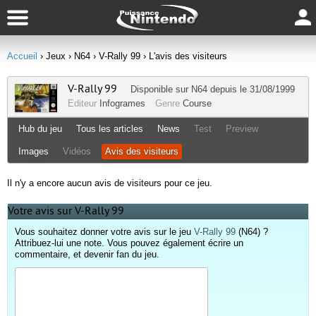
Accueil
› Jeux
› N64
› V-Rally 99
› L'avis des visiteurs
V-Rally 99
Disponible sur
N64
depuis le 31/08/1999
Editeur
Infogrames
Genre
Course
Hub du jeu
Tous les articles
News
Test
Preview
Images
Vidéos
Avis des visiteurs
Il n'y a encore aucun avis de visiteurs pour ce jeu.
Votre avis sur V-Rally 99
Vous souhaitez donner votre avis sur le jeu
V-Rally 99
(N64) ?
Attribuez-lui une note. Vous pouvez également écrire un
commentaire, et devenir fan du jeu.