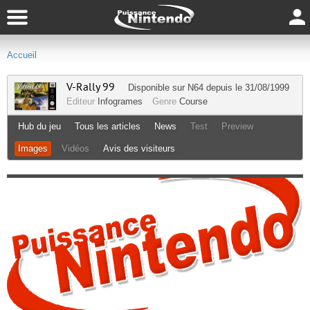
Accueil
V-Rally 99
Disponible sur
N64
depuis le 31/08/1999
Editeur
Infogrames
Genre
Course
Hub du jeu
Tous les articles
News
Test
Preview
Images
Vidéos
Avis des visiteurs