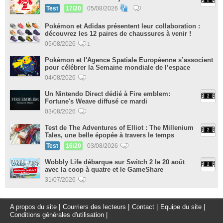
Test
17/20
05/08/2026
Pokémon et Adidas présentent leur collaboration :
découvrez les 12 paires de chaussures à venir !
05/08/2026
1
Pokémon et l'Agence Spatiale Européenne s’associent
pour célébrer la Semaine mondiale de l’espace
04/08/2026
Un Nintendo Direct dédié à Fire emblem:
Fortune's Weave diffusé ce mardi
03/08/2026
Test de The Adventures of Elliot : The Millenium
Tales, une belle épopée à travers le temps
Test
16/20
03/08/2026
Wobbly Life débarque sur Switch 2 le 20 août
avec la coop à quatre et le GameShare
31/07/2026
A propos du site
|
Courriers des lecteurs
|
Contact
|
Equipe du site
|
Conditions générales d'utilisation
|