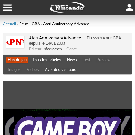
Accueil
› Jeux
› GBA
› Atari Anniversary Advance
Atari Anniversary Advance
Disponible sur
GBA
depuis le 14/01/2003
Editeur
Infogrames
Genre
Hub du jeu
Tous les articles
News
Test
Preview
Images
Vidéos
Avis des visiteurs