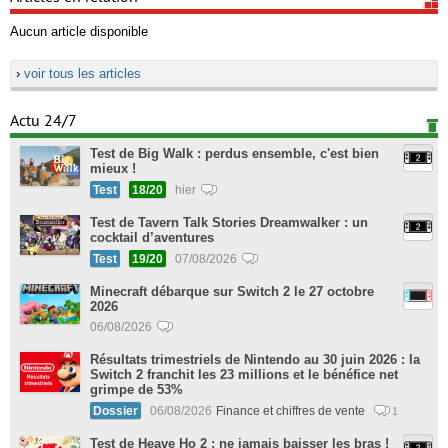
Aucun article disponible
›
voir tous les articles
Actu 24/7
Test de Big Walk : perdus ensemble, c'est bien
mieux !
Test
18/20
hier
Test de Tavern Talk Stories Dreamwalker : un
cocktail d’aventures
Test
19/20
07/08/2026
Minecraft débarque sur Switch 2 le 27 octobre
2026
06/08/2026
Résultats trimestriels de Nintendo au 30 juin 2026 : la
Switch 2 franchit les 23 millions et le bénéfice net
grimpe de 53%
Dossier
06/08/2026
Finance et chiffres de vente
1
Test de Heave Ho 2 : ne jamais baisser les bras !