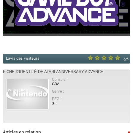
L'avis des visiteurs
/
5
0
FICHE D'IDENTITÉ DE ATARI ANNIVERSARY ADVANCE
Console :
GBA
Genre :
PEGI :
3+
Articles en relation