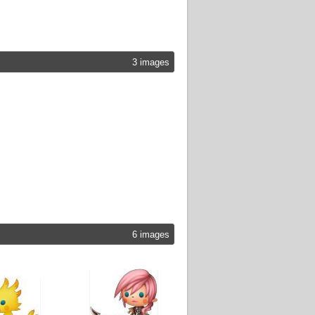
3 images
6 images