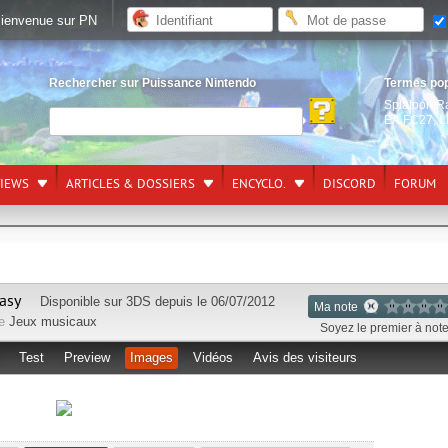
ienvenue sur PN
Rechercher sur Puissance Nintendo
Termes po
Splatoon R
EA FC27
,
L
VIEWS
ARTICLES & DOSSIERS
ENCYCLO.
DISCORD
FORUM
asy
Disponible sur
3DS
depuis le 06/07/2012
Ma note
re
Jeux musicaux
Soyez le premier à noter
Test
Preview
Images
Vidéos
Avis des visiteurs