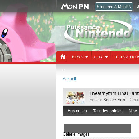
B
S'inscrire à MonPN
NEWS
JEUX
TESTS & PRE
Accueil
Theatrhythm Final Fant
Editeur
Square Enix
Gen
Hub du jeu
Tous les articles
News
Galerie images