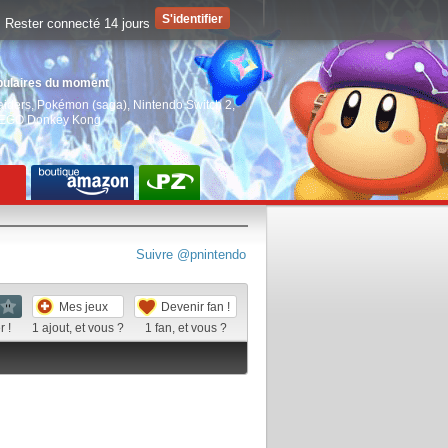
Rester connecté 14 jours
pulaires du moment
aiders
,
Pokémon (saga)
,
Nintendo Switch 2
,
EGO Donkey Kong
Suivre @pnintendo
Mes jeux
Devenir fan !
 !
1
ajout, et vous ?
1
fan, et vous ?