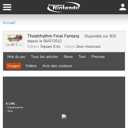
Accueil
Theatrhythm Final Fantasy
Disponible sur
3DS
depuis le 06/07/2012
Editeur
Square Enix
Genre
Jeux musicaux
Hub du jeu
Tous les articles
News
Test
Preview
Images
Vidéos
Avis des visiteurs
À LIRE :
›
Impressions
›
Test