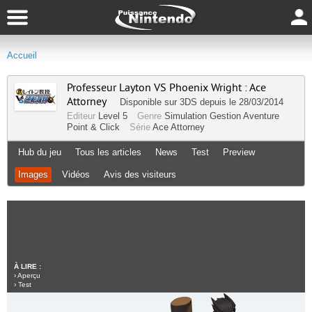
Accueil
Professeur Layton VS Phoenix Wright : Ace
Attorney
Disponible sur
3DS
depuis le 28/03/2014
Editeur
Level 5
Genre
Simulation Gestion
Aventure
Point & Click
Série
Ace Attorney
Hub du jeu
Tous les articles
News
Test
Preview
Images
Vidéos
Avis des visiteurs
À LIRE :
›
Aperçu
›
Test